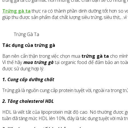
trứng gà ta có giá mắc hơn nhưng chắc chắn bạn sẽ có những m
Trứng gà ta
thực ra có thành phần dinh dưỡng tốt hơn so vớ
giúp thu được sản phẩm đạt chất lượng siêu trứng, siêu thịt,…vì
Trứng Gà Ta
Tác dụng của trứng gà
Bạn nên cẩn thận trong việc chọn mua
trứng gà ta
cho mình
Vì thế hãy
mua trứng gà
tại organic food để đảm bảo an toàn 
được sử dụng hợp lý:
1. Cung cấp dưỡng chất
Trứng gà là nguồn cung cấp protein tuyệt vời, ngoài ra trong t
2. Tăng cholesterol HDL
HDL là viết tắt của lipoprotein mật độ cao. Nó thường được gọ
tuần đã tăng mức HDL lên 10%, đây là tác dụng tuyệt vời mà tr