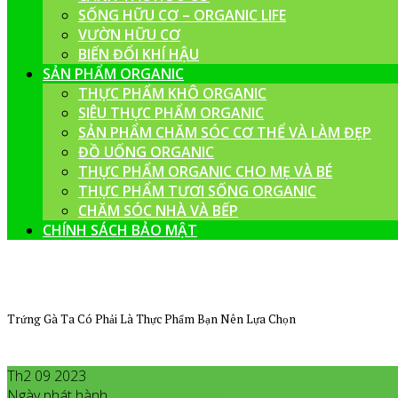
SỐNG HỮU CƠ – ORGANIC LIFE
VƯỜN HỮU CƠ
BIẾN ĐỔI KHÍ HẬU
SẢN PHẨM ORGANIC
THỰC PHẨM KHÔ ORGANIC
SIÊU THỰC PHẨM ORGANIC
SẢN PHẨM CHĂM SÓC CƠ THỂ VÀ LÀM ĐẸP
ĐỒ UỐNG ORGANIC
THỰC PHẨM ORGANIC CHO MẸ VÀ BÉ
THỰC PHẨM TƯƠI SỐNG ORGANIC
CHĂM SÓC NHÀ VÀ BẾP
CHÍNH SÁCH BẢO MẬT
Trứng Gà Ta Có Phải Là Thực Phẩm Bạn Nên Lựa Chọn
Th2 09 2023
Ngày phát hành
Tháng 2
09
,
2023