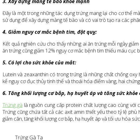
3. Xây dựng màng tế bào khỏe mạnh
Đây là một trong những tác dụng trứng mang lại cho cơ thể mà 
sử dụng để xây dựng màng tế bào và có vai trò tạo ra các phân
4. Giảm nguy cơ mắc bệnh tim, đột quỵ:
Kết quả nghiên cứu cho thấy những ai ăn trứng mỗi ngày giảm
ăn trứng cũng giảm 12% nguy cơ mắc bệnh tim thiếu máu cục b
5. Có lợi cho sức khỏe của mắt:
Lutein và zeaxanthin có trong trứng là những chất chống oxy 
kể nguy cơ đục thủy tinh thể và thoái hóa điểm vàng, hai chứng
6. Tăng khối lượng cơ bắp, hạ huyết áp và tăng sức khỏe
Trứng gà
là nguồn cung cấp protein chất lượng cao cùng với cá
Trứng cũng chứa tất cả các axit amin thiết yếu theo tỷ lệ phù
giảm cân, tăng khối lượng cơ bắp, hạ huyết áp và tối ưu hóa sứ
Trứng Gà Ta