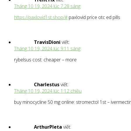
Tháng 10 19, 2024 lúc 7:28 sáng
https://paxlovid1st.shop/#
paxlovid price otc ed pills
TravisDioni
viết:
Tháng 10 19, 2024 lúc 9:11 sáng
rybelsus cost: cheaper – more
Charlestus
viết:
Tháng 10 19, 2024 lúc 1:12 chiều
buy minocycline 50 mg online: stromectol 1st – ivermectin
ArthurPleta
viết: