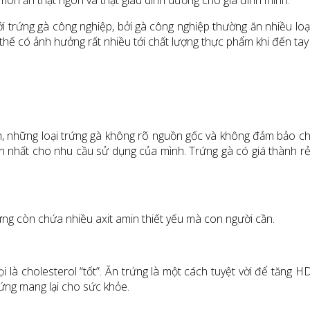
ón ăn thật ngon và thật giàu dinh dưỡng cho gia đình mình.
i trứng gà công nghiệp, bởi gà công nghiệp thường ăn nhiều loạ
 thế có ảnh hưởng rất nhiều tới chất lượng thực phẩm khi đến tay
, những loại trứng gà không rõ nguồn gốc và không đảm bảo ch
nhất cho nhu cầu sử dụng của mình. Trứng gà có giá thành rẻ, r
rứng còn chứa nhiều axit amin thiết yếu mà con người cần.
i là cholesterol “tốt”. Ăn trứng là một cách tuyệt vời để tăng 
ứng mang lại cho sức khỏe.