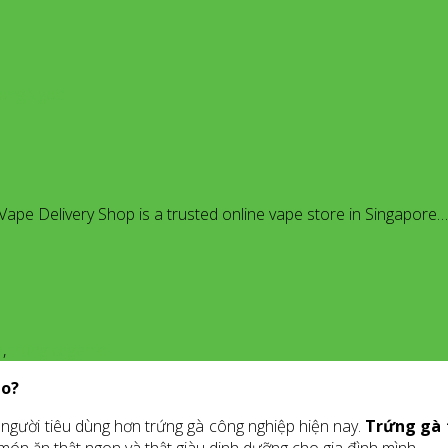
dHongNgoc
Vape Delivery Shop is a trusted online vape store in Singapore…
a
,
trứng organic
ào?
người tiêu dùng hơn trứng gà công nghiệp hiện nay.
Trứng gà 