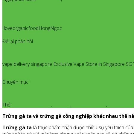
IloveorganicfoodHongNgoc
All posts from Iloveorganicfoo
963
Để lại phản hồi
vape
vape delivery singapore Exclusive Vape Store in Singapore SG 
Thêm bình luận
Chuyên mục:
Kinh Nghiệm Hay
Thẻ:
Sản phẩm Organic
,
trứng gà
,
trứng gà hữu cơ
,
Trứng Gà T
Trứng gà ta và trứng gà công nghiệp khác nhau thế n
Trứng gà ta
là thực phẩm nhận được nhiều sự yêu thích của 