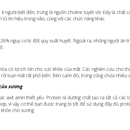
ít người biết đến, trứng là nguồn choline tuyệt vời. Đây là chất
 tử tín hiệu trong não, cùng với các chức năng khác.
 26% nguy cơ bị đột quỵ xuất huyết. Ngoài ra, những người ăn t
ộ.
hóa có lợi ích lớn cho sức khỏe của mắt. Các nghiên cứu cho th
 rối loạn mắt rất phổ biến. Bên cạnh đó, trứng cũng chứa nhiều v
 của xương
c axit amin thiết yếu. Protein là dưỡng chất tạo ra tất cả các
 hợp, vì vậy cơ thể bạn được trang bị tốt để sử dụng đầy đủ pr
c khỏe cho xương.