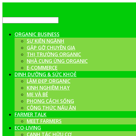
ORGANIC BUSINESS
SỰ KIỆN NGÀNH
GẶP GỠ CHUYÊN GIA
THỊ TRƯỜNG ORGANIC
NHÀ CUNG ỨNG ORGANIC
E-COMMERCE
DINH DƯỠNG & SỨC KHOẺ
LÀM ĐẸP ORGANIC
KINH NGHIỆM HAY
MẸ VÀ BÉ
PHONG CÁCH SỐNG
CÔNG THỨC NẤU ĂN
FARMER TALK
MEET FARMERS
ECO-LIVING
CANH TÁC HỮU CƠ