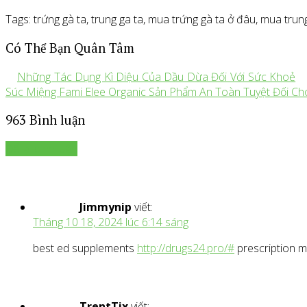
Tags: trứng gà ta, trung ga ta, mua trứng gà ta ở đâu, mua trun
Có Thể Bạn Quân Tâm
Những Tác Dụng Kì Diệu Của Dầu Dừa Đối Với Sức Khoẻ
Súc Miệng Fami Elee Organic Sản Phẩm An Toàn Tuyệt Đối Ch
963 Bình luận
Để lại bình luận
Jimmynip
viết:
Tháng 10 18, 2024 lúc 6:14 sáng
best ed supplements
http://drugs24.pro/#
prescription m
TrentTix
viết: