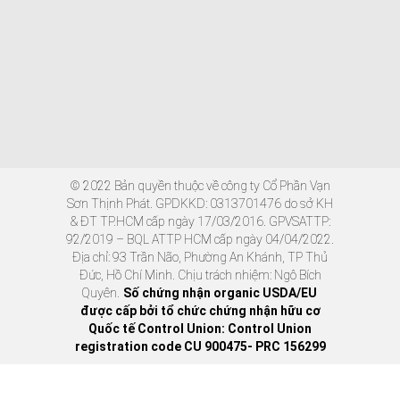
© 2022 Bản quyền thuộc về công ty Cổ Phần Vạn
Sơn Thịnh Phát. GPDKKD: 0313701476 do sở KH
& ĐT TP.HCM cấp ngày 17/03/2016. GPVSATTP:
92/2019 – BQL ATTP HCM cấp ngày 04/04/2022.
Địa chỉ: 93 Trần Não, Phường An Khánh, TP Thủ
Đức, Hồ Chí Minh. Chịu trách nhiệm: Ngô Bích
Quyên.
Số chứng nhận organic USDA/EU
được cấp bởi tổ chức chứng nhận hữu cơ
Quốc tế Control Union: Control Union
registration code CU 900475- PRC 156299