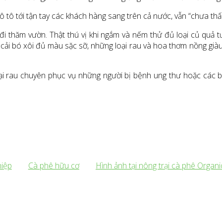
 tô tới tận tay các khách hàng sang trên cả nước, vẫn “chưa th
 đi thăm vườn. Thật thú vị khi ngắm và nếm thử đủ loại củ quả t
 cải bó xôi đủ màu sặc sỡ, những loại rau và hoa thơm nồng giàu
oại rau chuyên phục vụ những người bị bệnh ung thư hoặc các bệ
hiệp
Cà phê hữu cơ
Hình ảnh tại nông trại cà phê Organ