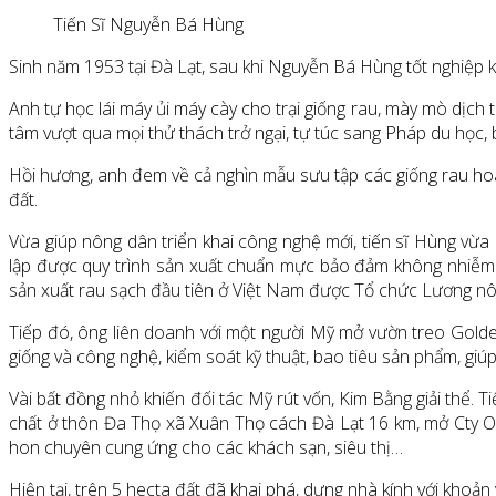
Tiến Sĩ Nguyễn Bá Hùng
Sinh năm 1953 tại Đà Lạt, sau khi Nguyễn Bá Hùng tốt nghiệp kh
Anh tự học lái máy ủi máy cày cho trại giống rau, mày mò dịch t
tâm vượt qua mọi thử thách trở ngại, tự túc sang Pháp du học,
Hồi hương, anh đem về cả nghìn mẫu sưu tập các giống rau hoa,
đất.
Vừa giúp nông dân triển khai công nghệ mới, tiến sĩ Hùng vừa
lập được quy trình sản xuất chuẩn mực bảo đảm không nhiễm 
sản xuất rau sạch đầu tiên ở Việt Nam được Tổ chức Lương n
Tiếp đó, ông liên doanh với một người Mỹ mở vườn treo Golde
giống và công nghệ, kiểm soát kỹ thuật, bao tiêu sản phẩm, giú
Vài bất đồng nhỏ khiến đối tác Mỹ rút vốn, Kim Bằng giải thể.
chất ở thôn Đa Thọ xã Xuân Thọ cách Đà Lạt 16 km, mở Cty Orga
hon chuyên cung ứng cho các khách sạn, siêu thị…
Hiện tại, trên 5 hecta đất đã khai phá, dựng nhà kính với khoả