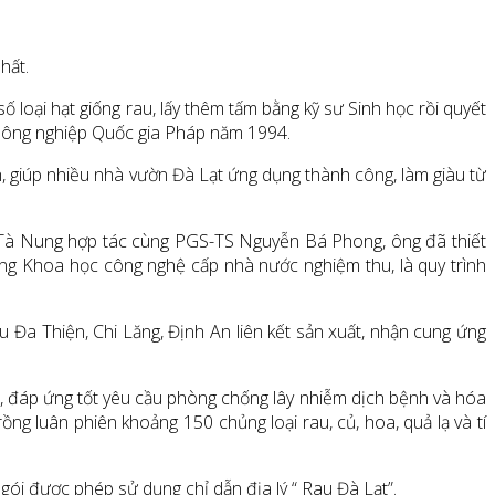
hất.
ố loại hạt giống rau, lấy thêm tấm bằng kỹ sư Sinh học rồi quyết
n Nông nghiệp Quốc gia Pháp năm 1994.
h, giúp nhiều nhà vườn Đà Lạt ứng dụng thành công, làm giàu từ
rau Tà Nung hợp tác cùng PGS-TS Nguyễn Bá Phong, ông đã thiết
ng Khoa học công nghệ cấp nhà nước nghiệm thu, là quy trình
Đa Thiện, Chi Lăng, Định An liên kết sản xuất, nhận cung ứng
ập, đáp ứng tốt yêu cầu phòng chống lây nhiễm dịch bệnh và hóa
ng luân phiên khoảng 150 chủng loại rau, củ, hoa, quả lạ và tí
 gói được phép sử dụng chỉ dẫn địa lý “ Rau Đà Lạt”.