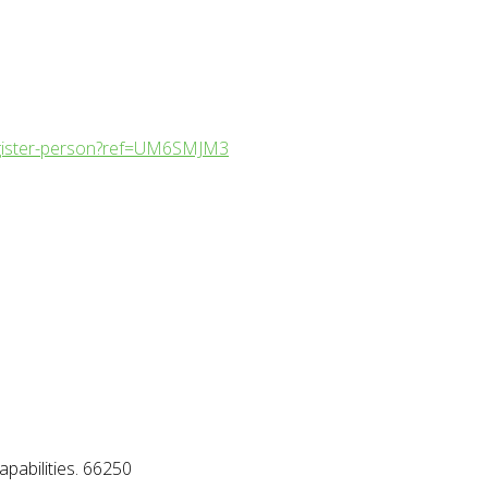
egister-person?ref=UM6SMJM3
apabilities. 66250