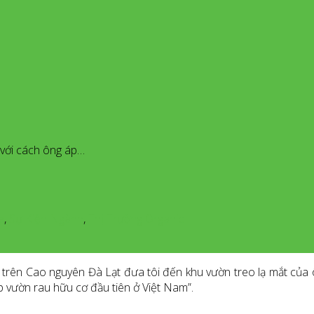
g với cách ông áp…
e
,
Sự Kiện Ngành
,
Thị Trường Organic
u trên Cao nguyên Đà Lạt đưa tôi đến khu vườn treo lạ mắt của 
p vườn rau hữu cơ đầu tiên ở Việt Nam”.