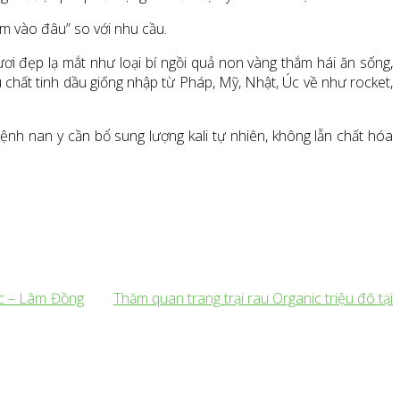
ấm vào đâu” so với nhu cầu.
ươi đẹp lạ mắt như loại bí ngồi quả non vàng thắm hái ăn sống,
 chất tinh dầu giống nhập từ Pháp, Mỹ, Nhật, Úc về như rocket,
nh nan y cần bổ sung lượng kali tự nhiên, không lẫn chất hóa
ic – Lâm Đồng
Thăm quan trang trại rau Organic triệu đô tại