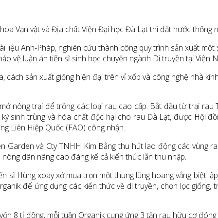
oa Vạn vật và Địa chất Viện Đại học Đà Lạt thì đất nước thống n
ài liệu Anh-Pháp, nghiên cứu thành công quy trình sản xuất một s
 bảo vệ luận án tiến sĩ sinh học chuyên ngành Di truyền tại Việ
 cách sản xuất giống hiện đại trên vỉ xốp và công nghệ nhà kín
 mở nông trại để trồng các loại rau cao cấp. Bắt đầu từ trại 
ký sinh trùng và hóa chất độc hại cho rau Đà Lạt, được Hội đồ
ông Liên Hiệp Quốc (FAO) công nhận.
n Garden và Cty TNHH Kim Bằng thu hút lao động các vùng rau 
p nông dân nâng cao đáng kể cả kiến thức lẫn thu nhập.
 Tiến sĩ Hùng xoay xở mua trọn một thung lũng hoang vắng biệt l
nik để ứng dụng các kiến thức về di truyền, chọn lọc giống, trồ
n vốn 8 tỉ đồng, mỗi tuần Organik cung ứng 3 tấn rau hữu cơ đóng