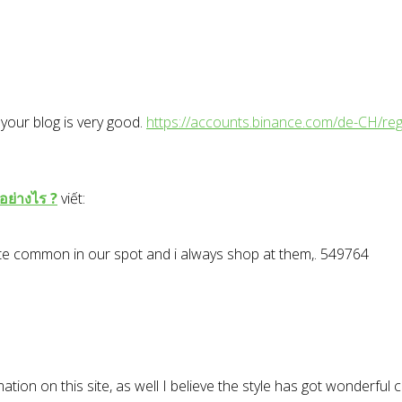
 your blog is very good.
https://accounts.binance.com/de-CH/r
อย่างไร ?
viết:
te common in our spot and i always shop at them,. 549764
ion on this site, as well I believe the style has got wonderful c