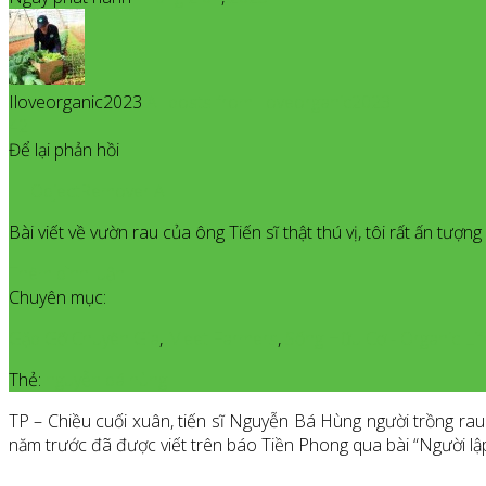
Iloveorganic2023
All posts from Iloveorganic2023
42
Để lại phản hồi
ObjectRemover AI
Bài viết về vườn rau của ông Tiến sĩ thật thú vị, tôi rất ấn tượn
Thêm bình luận
Chuyên mục:
Gặp Gỡ Chuyên Gia
,
Meet Farmers
,
Sống Hữu Cơ - Organic Lif
Thẻ:
nguyễn bá hùng
TP – Chiều cuối xuân, tiến sĩ Nguyễn Bá Hùng người trồng ra
năm trước đã được viết trên báo Tiền Phong qua bài “Người lậ