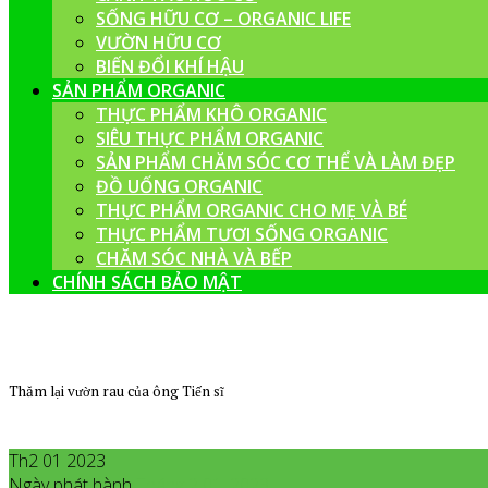
SỐNG HỮU CƠ – ORGANIC LIFE
VƯỜN HỮU CƠ
BIẾN ĐỔI KHÍ HẬU
SẢN PHẨM ORGANIC
THỰC PHẨM KHÔ ORGANIC
SIÊU THỰC PHẨM ORGANIC
SẢN PHẨM CHĂM SÓC CƠ THỂ VÀ LÀM ĐẸP
ĐỒ UỐNG ORGANIC
THỰC PHẨM ORGANIC CHO MẸ VÀ BÉ
THỰC PHẨM TƯƠI SỐNG ORGANIC
CHĂM SÓC NHÀ VÀ BẾP
CHÍNH SÁCH BẢO MẬT
Thăm lại vườn rau của ông Tiến sĩ
Th2 01 2023
Ngày phát hành
Tháng 2
01
,
2023