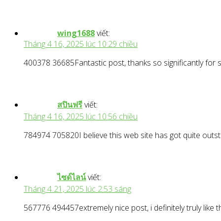
wing1688
viết:
Tháng 4 16, 2025 lúc 10:29 chiều
400378 36685Fantastic post, thanks so significantly for
สปินฟรี
viết:
Tháng 4 16, 2025 lúc 10:56 chiều
784974 705820I believe this web site has got quite outst
ไซด์ไลน์
viết:
Tháng 4 21, 2025 lúc 2:53 sáng
567776 494457extremely nice post, i definitely truly like 