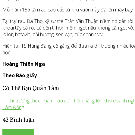
Mỗi năm 156 tấn rau cao cấp từ khu vườn này đã lên máy bay, ô
Tại trại rau Đa Thọ, kỹ sư trẻ Trần Văn Thuận niềm nở dẫn tôi
khoai tây cà rốt củ dền tí hon mềm ngọt nấu không cần gọt vỏ,
lollor, batavia, oải hương, sen cạn, cúc chanh.v.v…
Hiện tại, TS Hùng đang cố gắng để đưa ra thị trường nhiều l
học.
Hoàng Thiên Nga
Theo Báo giấy
Có Thể Bạn Quân Tâm
Thị trường thực phẩm hữu cơ – tiềm năng lớn cho doanh ng
Lâm Đồng
42 Bình luận
Để lại bình luận