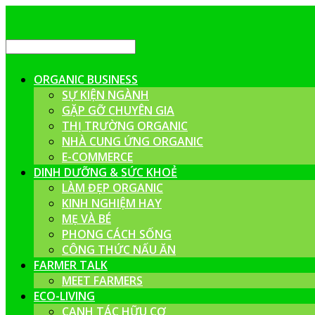
ORGANIC BUSINESS
SỰ KIỆN NGÀNH
GẶP GỠ CHUYÊN GIA
THỊ TRƯỜNG ORGANIC
NHÀ CUNG ỨNG ORGANIC
E-COMMERCE
DINH DƯỠNG & SỨC KHOẺ
LÀM ĐẸP ORGANIC
KINH NGHIỆM HAY
MẸ VÀ BÉ
PHONG CÁCH SỐNG
CÔNG THỨC NẤU ĂN
FARMER TALK
MEET FARMERS
ECO-LIVING
CANH TÁC HỮU CƠ