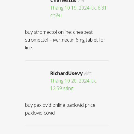
Charlestus
viết:
Tháng 10 19, 2024 lúc 6:31
chiều
buy stromectol online: cheapest
stromectol – ivermectin 6mg tablet for
lice
RichardUsevy
viết:
Tháng 10 20, 2024 lúc
12:59 sáng
buy paxlovid online paxlovid price
paxlovid covid