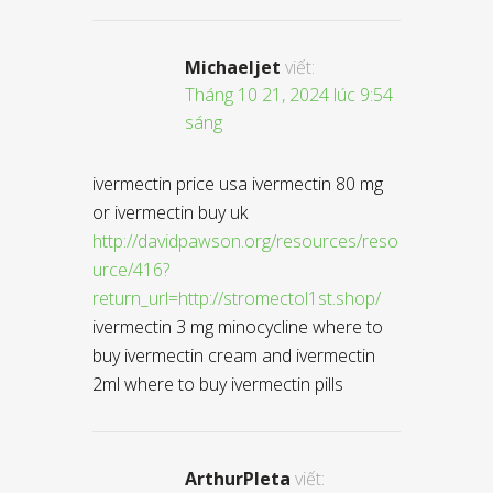
Michaeljet
viết:
Tháng 10 21, 2024 lúc 9:54
sáng
ivermectin price usa ivermectin 80 mg
or ivermectin buy uk
http://davidpawson.org/resources/reso
urce/416?
return_url=http://stromectol1st.shop/
ivermectin 3 mg minocycline where to
buy ivermectin cream and ivermectin
2ml where to buy ivermectin pills
ArthurPleta
viết: