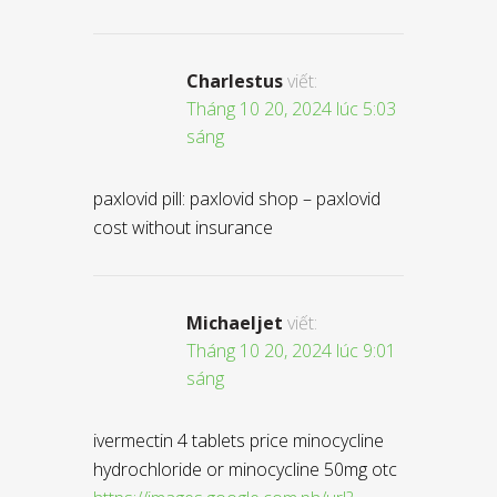
Charlestus
viết:
Tháng 10 20, 2024 lúc 5:03
sáng
paxlovid pill: paxlovid shop – paxlovid
cost without insurance
Michaeljet
viết:
Tháng 10 20, 2024 lúc 9:01
sáng
ivermectin 4 tablets price minocycline
hydrochloride or minocycline 50mg otc