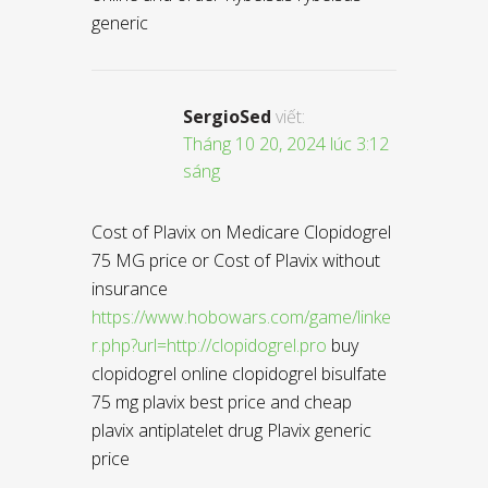
generic
SergioSed
viết:
Tháng 10 20, 2024 lúc 3:12
sáng
Cost of Plavix on Medicare Clopidogrel
75 MG price or Cost of Plavix without
insurance
https://www.hobowars.com/game/linke
r.php?url=http://clopidogrel.pro
buy
clopidogrel online clopidogrel bisulfate
75 mg plavix best price and cheap
plavix antiplatelet drug Plavix generic
price