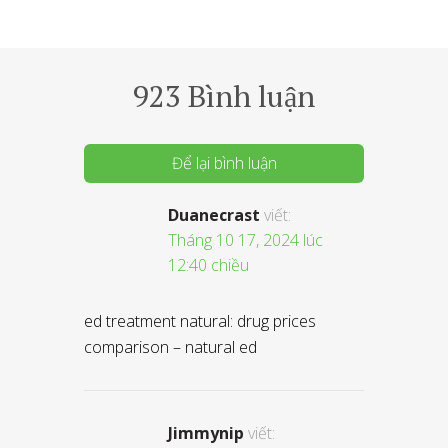
923 Bình luận
Để lại bình luận
Duanecrast
viết:
Tháng 10 17, 2024 lúc
12:40 chiều
ed treatment natural: drug prices
comparison – natural ed
Jimmynip
viết: