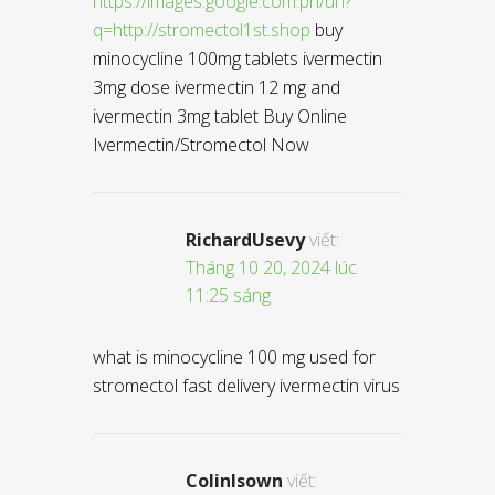
https://images.google.com.ph/url?
q=http://stromectol1st.shop
buy
minocycline 100mg tablets ivermectin
3mg dose ivermectin 12 mg and
ivermectin 3mg tablet Buy Online
Ivermectin/Stromectol Now
RichardUsevy
viết:
Tháng 10 20, 2024 lúc
11:25 sáng
what is minocycline 100 mg used for
stromectol fast delivery ivermectin virus
ColinIsown
viết: