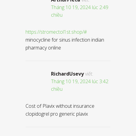
Tháng 10 19, 2024 lúc 2:49
chiều
https://stromectol1st.shop/#
minocycline for sinus infection indian
pharmacy online
RichardUsevy
viết:
Tháng 10 19, 2024 lúc 3:42
chiều
Cost of Plavix without insurance
clopidogrel pro generic plavix