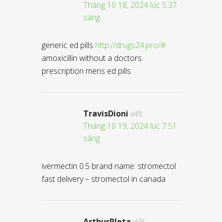
Tháng 10 18, 2024 lúc 5:37
sáng
generic ed pills
http://drugs24.pro/#
amoxicillin without a doctors
prescription mens ed pills
TravisDioni
viết:
Tháng 10 19, 2024 lúc 7:51
sáng
ivermectin 0.5 brand name: stromectol
fast delivery – stromectol in canada
ArthurPleta
viết: