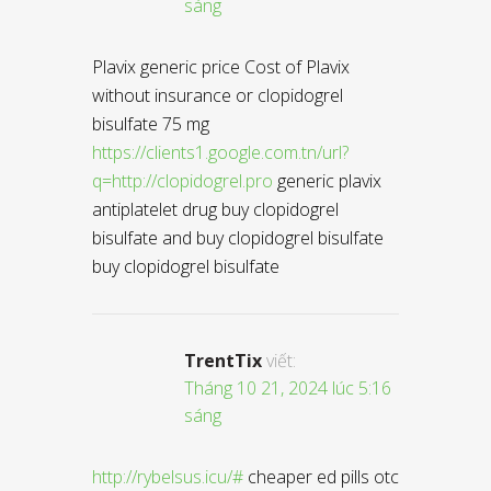
sáng
Plavix generic price Cost of Plavix
without insurance or clopidogrel
bisulfate 75 mg
https://clients1.google.com.tn/url?
q=http://clopidogrel.pro
generic plavix
antiplatelet drug buy clopidogrel
bisulfate and buy clopidogrel bisulfate
buy clopidogrel bisulfate
TrentTix
viết:
Tháng 10 21, 2024 lúc 5:16
sáng
http://rybelsus.icu/#
cheaper ed pills otc