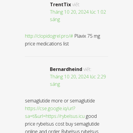
TrentTix
viết:
Tháng 10 20, 2024 lúc 1:02
sáng
http://clopidogrel.pro/#
Plavix 75 mg
price medications list
Bernardheind
viết:
Tháng 10 20, 2024 lúc 2:29
sáng
semaglutide more or semaglutide
https://cse.google.iq/url?
sa=t&url=https://rybelsus.icu
good
price rybelsus cost buy semaglutide
online and order Rybelsus rybelsus