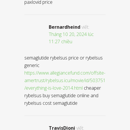
paxlovid price
Bernardheind
viết:
Tháng 10 20, 2024 lúc
11:27 chiều
semaglutide rybelsus price or rybelsus
generic
https://www.allegiancefund.com/offsite-
amertrust/rybelsus.icu/movie/id/503751
/everything-is-love-2014.html
cheaper
rybelsus buy semaglutide online and
rybelsus cost semaglutide
TravisDioni
viết: