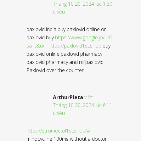
Tháng 10 20, 2024 lúc 1:30
chiều
paxlovid india buy paxlovid online or
paxlovid buy
https://www.google.jo/url?
sa=t&url=https://paxlovid1st.shop
buy
paxlovid online paxlovid pharmacy
paxlovid pharmacy and п»їpaxlovid
Paxlovid over the counter
ArthurPleta
viết:
Tháng 10 20, 2024 lúc 6:11
chiều
https://stromectol1st.shop/#
minocycline 100mg without a doctor