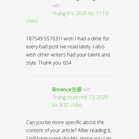
viết:
Tháng 8 5, 2025 lúc 11:13
chiều
187549 557631I wish I had a dime for
every bad post Ive read lately. I also
wish other writers had your talent and
style. Thank you. 654
Binance注册
viết:
Tháng mười một 13, 2025
lúc 8:32 chiều
Can you be more specific about the
content of your article? After reading it,
I still have some doubts. Hope you can