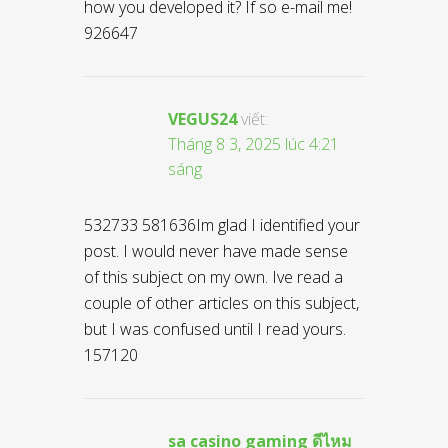
how you developed it? If so e-mail me!
926647
VEGUS24
viết:
Tháng 8 3, 2025 lúc 4:21
sáng
532733 581636Im glad I identified your
post. I would never have made sense
of this subject on my own. Ive read a
couple of other articles on this subject,
but I was confused until I read yours.
157120
sa casino gaming ดีไหม