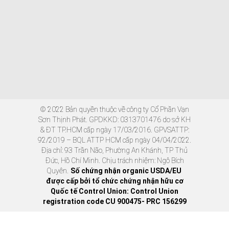
© 2022 Bản quyền thuộc về công ty Cổ Phần Vạn
Sơn Thịnh Phát. GPDKKD: 0313701476 do sở KH
& ĐT TP.HCM cấp ngày 17/03/2016. GPVSATTP:
92/2019 – BQL ATTP HCM cấp ngày 04/04/2022.
Địa chỉ: 93 Trần Não, Phường An Khánh, TP Thủ
Đức, Hồ Chí Minh. Chịu trách nhiệm: Ngô Bích
Quyên.
Số chứng nhận organic USDA/EU
được cấp bởi tổ chức chứng nhận hữu cơ
Quốc tế Control Union: Control Union
registration code CU 900475- PRC 156299