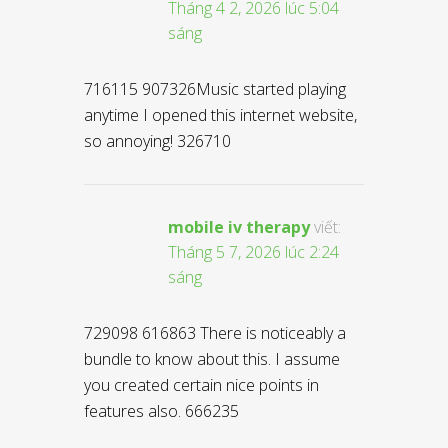
Tháng 4 2, 2026 lúc 5:04
sáng
716115 907326Music started playing
anytime I opened this internet website,
so annoying! 326710
mobile iv therapy
viết:
Tháng 5 7, 2026 lúc 2:24
sáng
729098 616863 There is noticeably a
bundle to know about this. I assume
you created certain nice points in
features also. 666235