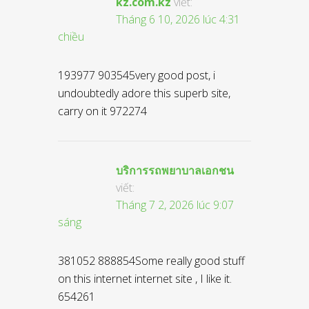
kz.com.kz
viết:
Tháng 6 10, 2026 lúc 4:31
chiều
193977 903545very good post, i
undoubtedly adore this superb site,
carry on it 972274
บริการรถพยาบาลเอกชน
viết:
Tháng 7 2, 2026 lúc 9:07
sáng
381052 888854Some really good stuff
on this internet internet site , I like it.
654261