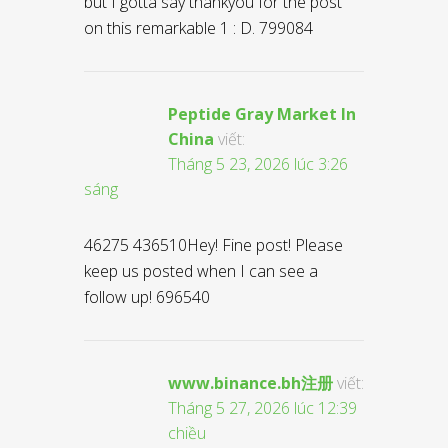
but I gotta say thankyou for the post
on this remarkable 1 : D. 799084
Peptide Gray Market In
China
viết:
Tháng 5 23, 2026 lúc 3:26
sáng
46275 436510Hey! Fine post! Please
keep us posted when I can see a
follow up! 696540
www.binance.bh注册
viết:
Tháng 5 27, 2026 lúc 12:39
chiều