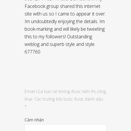
Facebook group shared this internet
site with us so I came to appear it over.
Im undoubtedly enjoying the details. Im
book-marking and will likely be tweeting
this to my followers! Outstanding
weblog and superb style and style.
677760
Email của bạn sẽ không được hiển thị công
khai.
Các trường bắt buộc được đánh dấu
*
Cảm nhận