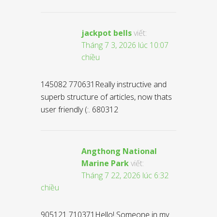
jackpot bells
viết:
Tháng 7 3, 2026 lúc 10:07
chiều
145082 770631Really instructive and
superb structure of articles, now thats
user friendly (:. 680312
Angthong National
Marine Park
viết:
Tháng 7 22, 2026 lúc 6:32
chiều
905121 710371Hello! Someone in my