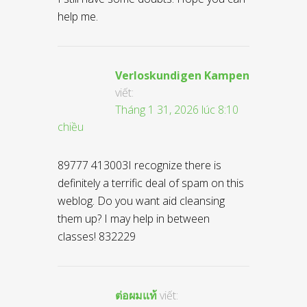
help me.
Verloskundigen Kampen
viết:
Tháng 1 31, 2026 lúc 8:10
chiều
89777 413003I recognize there is
definitely a terrific deal of spam on this
weblog. Do you want aid cleansing
them up? I may help in between
classes! 832229
ต่อผมแท้
viết: