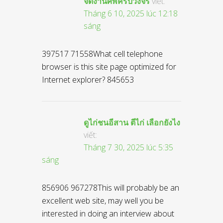
จัดงานศพครบวงจร
viết:
Tháng 6 10, 2025 lúc 12:18
sáng
397517 71558What cell telephone
browser is this site page optimized for
Internet explorer? 845653
ดูไก่ชนอีสาน ตีไก่ เลือกยังไง
viết:
Tháng 7 30, 2025 lúc 5:35
sáng
856906 967278This will probably be an
excellent web site, may well you be
interested in doing an interview about