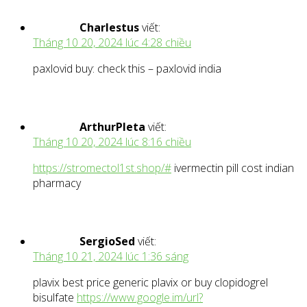
Charlestus
viết:
Tháng 10 20, 2024 lúc 4:28 chiều
paxlovid buy: check this – paxlovid india
ArthurPleta
viết:
Tháng 10 20, 2024 lúc 8:16 chiều
https://stromectol1st.shop/#
ivermectin pill cost indian
pharmacy
SergioSed
viết:
Tháng 10 21, 2024 lúc 1:36 sáng
plavix best price generic plavix or buy clopidogrel
bisulfate
https://www.google.im/url?