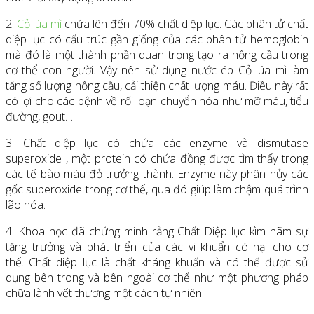
2.
Cỏ lúa mì
chứa lên đến 70% chất diệp lục. Các phân tử chất
diệp lục có cấu trúc gần giống của các phân tử hemoglobin
mà đó là một thành phần quan trọng tạo ra hồng cầu trong
cơ thể con người. Vậy nên sử dụng nước ép Cỏ lúa mì làm
tăng số lượng hồng cầu, cải thiện chất lượng máu. Điều này rất
có lợi cho các bệnh về rối loạn chuyển hóa như mỡ máu, tiểu
đường, gout…
3. Chất diệp lục có chứa các enzyme và dismutase
superoxide , một protein có chứa đồng được tìm thấy trong
các tế bào máu đỏ trưởng thành. Enzyme này phân hủy các
gốc superoxide trong cơ thể, qua đó giúp làm chậm quá trình
lão hóa.
4. Khoa học đã chứng minh rằng Chất Diệp lục kìm hãm sự
tăng trưởng và phát triển của các vi khuẩn có hại cho cơ
thể. Chất diệp lục là chất kháng khuẩn và có thể được sử
dụng bên trong và bên ngoài cơ thể như một phương pháp
chữa lành vết thương một cách tự nhiên.