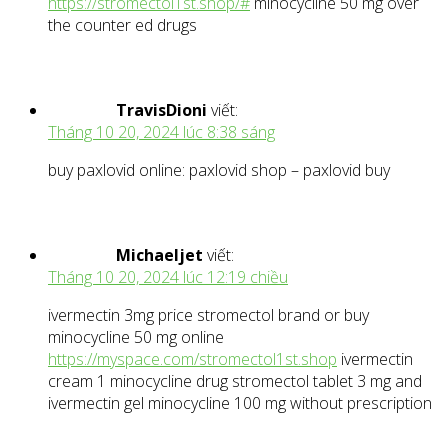
https://stromectol1st.shop/#
minocycline 50 mg over
the counter ed drugs
TravisDioni
viết:
Tháng 10 20, 2024 lúc 8:38 sáng
buy paxlovid online: paxlovid shop – paxlovid buy
Michaeljet
viết:
Tháng 10 20, 2024 lúc 12:19 chiều
ivermectin 3mg price stromectol brand or buy
minocycline 50 mg online
https://myspace.com/stromectol1st.shop
ivermectin
cream 1 minocycline drug stromectol tablet 3 mg and
ivermectin gel minocycline 100 mg without prescription