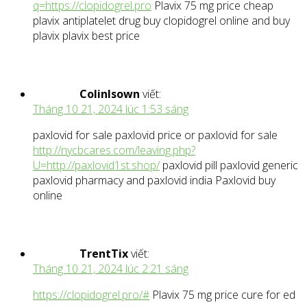
q=https://clopidogrel.pro
Plavix 75 mg price cheap
plavix antiplatelet drug buy clopidogrel online and buy
plavix plavix best price
ColinIsown
viết:
Tháng 10 21, 2024 lúc 1:53 sáng
paxlovid for sale paxlovid price or paxlovid for sale
http://nycbcares.com/leaving.php?
U=http://paxlovid1st.shop/
paxlovid pill paxlovid generic
paxlovid pharmacy and paxlovid india Paxlovid buy
online
TrentTix
viết:
Tháng 10 21, 2024 lúc 2:21 sáng
https://clopidogrel.pro/#
Plavix 75 mg price cure for ed