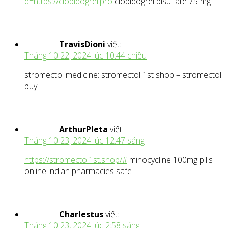
q=https://clopidogrel.pro
clopidogrel bisulfate 75 mg
TravisDioni
viết:
Tháng 10 22, 2024 lúc 10:44 chiều
stromectol medicine: stromectol 1st shop – stromectol
buy
ArthurPleta
viết:
Tháng 10 23, 2024 lúc 12:47 sáng
https://stromectol1st.shop/#
minocycline 100mg pills
online indian pharmacies safe
Charlestus
viết:
Tháng 10 23, 2024 lúc 2:58 sáng