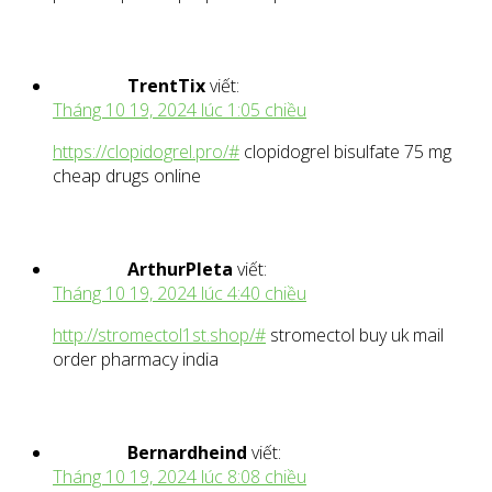
TrentTix
viết:
Tháng 10 19, 2024 lúc 1:05 chiều
https://clopidogrel.pro/#
clopidogrel bisulfate 75 mg
cheap drugs online
ArthurPleta
viết:
Tháng 10 19, 2024 lúc 4:40 chiều
http://stromectol1st.shop/#
stromectol buy uk mail
order pharmacy india
Bernardheind
viết:
Tháng 10 19, 2024 lúc 8:08 chiều