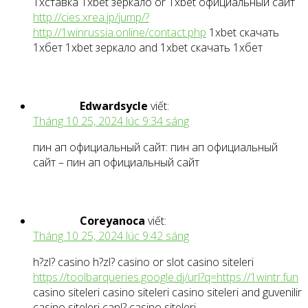
1хставка 1xbet зеркало or 1xbet официальный сайт
http://cies.xrea.jp/jump/?
http://1winrussia.online/contact.php
1xbet скачать
1хбет 1xbet зеркало and 1xbet скачать 1хбет
Edwardsycle
viết:
Tháng 10 25, 2024 lúc 9:34 sáng
пин ап официальный сайт: пин ап официальный
сайт – пин ап официальный сайт
Coreyanoca
viết:
Tháng 10 25, 2024 lúc 9:42 sáng
h?zl? casino h?zl? casino or slot casino siteleri
https://toolbarqueries.google.dj/url?q=https://1wintr.fun
casino siteleri casino siteleri casino siteleri and guvenilir
casino siteleri canl? casino siteleri