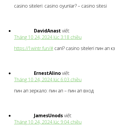
casino siteleri: casino oyunlar? – casino sitesi
DavidAnast
viết:
Tháng 10 24, 2024 lúc 3:18 chiều
https://1wintr.fun/#
canl? casino siteleri пин ап кз
ErnestAlino
viết:
Tháng 10 24, 2024 lúc 6:03 chiều
пин ап зеркало: пин ап – пин ап вход
JamesUnods
viết:
Tháng 10 24, 2024 lúc 9:04 chiều