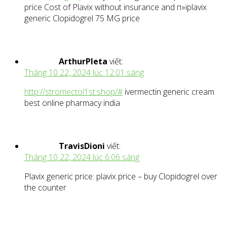
price Cost of Plavix without insurance and п»їplavix
generic Clopidogrel 75 MG price
ArthurPleta
viết:
Tháng 10 22, 2024 lúc 12:01 sáng
http://stromectol1st.shop/#
ivermectin generic cream
best online pharmacy india
TravisDioni
viết:
Tháng 10 22, 2024 lúc 6:06 sáng
Plavix generic price: plavix price – buy Clopidogrel over
the counter