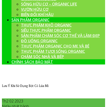
SỐNG HỮU CƠ – ORGANIC LIFE
VƯỜN HỮU CƠ
BIẾN ĐỔI KHÍ HẬU
SẢN PHẨM ORGANIC
THỰC PHẨM KHÔ ORGANIC
SIÊU THỰC PHẨM ORGANIC
SẢN PHẨM CHĂM SÓC CƠ THỂ VÀ LÀM ĐẸP
ĐỒ UỐNG ORGANIC
THỰC PHẨM ORGANIC CHO MẸ VÀ BÉ
THỰC PHẨM TƯƠI SỐNG ORGANIC
CHĂM SÓC NHÀ VÀ BẾP
CHÍNH SÁCH BẢO MẬT
Lưu Ý Khi Sử Dụng Bột Cỏ Lúa Mì
Th2 02 2023
Ngày phát hành
Tháng 2
02
,
2023