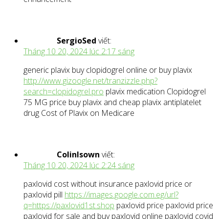
SergioSed
viết:
Tháng 10 20, 2024 lúc 2:17 sáng
generic plavix buy clopidogrel online or buy plavix
http://www.gizoogle.net/tranzizzle.php?
search=clopidogrel.pro
plavix medication Clopidogrel
75 MG price buy plavix and cheap plavix antiplatelet
drug Cost of Plavix on Medicare
ColinIsown
viết:
Tháng 10 20, 2024 lúc 2:24 sáng
paxlovid cost without insurance paxlovid price or
paxlovid pill
https://images.google.com.eg/url?
q=https://paxlovid1st.shop
paxlovid price paxlovid price
paxlovid for sale and buy paxlovid online paxlovid covid