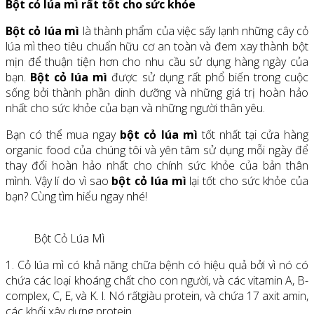
Bột cỏ lúa mì rất tốt cho sức khỏe
Bột cỏ lúa mì
là thành phẩm của việc sấy lạnh những cây cỏ
lúa mì theo tiêu chuẩn hữu cơ an toàn và đem xay thành bột
mịn để thuận tiện hơn cho nhu cầu sử dụng hàng ngày của
bạn.
Bột cỏ lúa mì
được sử dụng rất phổ biến trong cuộc
sống bởi thành phần dinh dưỡng và những giá trị hoàn hảo
nhất cho sức khỏe của bạn và những người thân yêu.
Bạn có thể mua ngay
bột cỏ lúa mì
tốt nhất tại cửa hàng
organic food của chúng tôi và yên tâm sử dụng mỗi ngày để
thay đổi hoàn hảo nhất cho chính sức khỏe của bản thân
mình. Vậy lí do vì sao
bột cỏ lúa mì
lại tốt cho sức khỏe của
bạn? Cùng tìm hiểu ngay nhé!
Bột Cỏ Lúa Mì
1. Cỏ lúa mì có khả năng chữa bệnh có hiệu quả bởi vì nó có
chứa các loại khoáng chất cho con người, và các vitamin A, B-
complex, C, E, và K. l. Nó rấtgiàu protein, và chứa 17 axit amin,
các khối xây dựng protein.