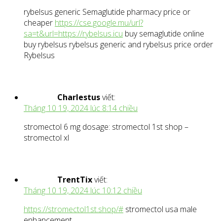
rybelsus generic Semaglutide pharmacy price or
cheaper
https://cse.google.mu/url?
sa=t&url=https://rybelsus.icu
buy semaglutide online
buy rybelsus rybelsus generic and rybelsus price order
Rybelsus
Charlestus
viết:
Tháng 10 19, 2024 lúc 8:14 chiều
stromectol 6 mg dosage: stromectol 1st shop –
stromectol xl
TrentTix
viết:
Tháng 10 19, 2024 lúc 10:12 chiều
https://stromectol1st.shop/#
stromectol usa male
enhancement