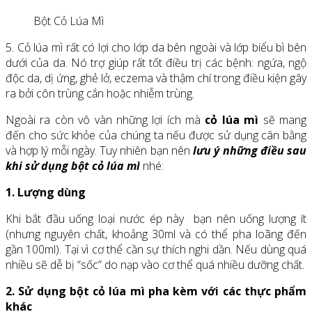
Bột Cỏ Lúa Mì
5. Cỏ lúa mì rất có lợi cho lớp da bên ngoài và lớp biểu bì bên
dưới của da. Nó trợ giúp rất tốt điều trị các bệnh: ngứa, ngộ
độc da, dị ứng, ghẻ lở, eczema và thậm chí trong điều kiện gây
ra bởi côn trùng cắn hoặc nhiễm trùng.
Ngoài ra còn vô vàn những lợi ích mà
cỏ lúa mì
sẽ mang
đến cho sức khỏe của chúng ta nếu được sử dụng cân bằng
và hợp lý mỗi ngày. Tuy nhiên bạn nên
lưu ý những điều sau
khi sử dụng bột cỏ lúa mì
nhé:
1. Lượng dùng
Khi bắt đầu uống loại nước ép này bạn nên uống lượng ít
(nhưng nguyên chất, khoảng 30ml và có thể pha loãng đến
gần 100ml). Tại vì cơ thể cần sự thích nghi dần. Nếu dùng quá
nhiều sẽ dễ bị “sốc” do nạp vào cơ thể quá nhiều dưỡng chất.
2. Sử dụng bột cỏ lúa mì pha kèm với các thực phẩm
khác