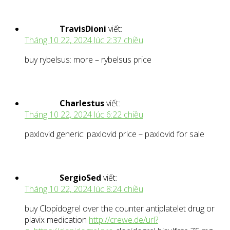
TravisDioni
viết:
Tháng 10 22, 2024 lúc 2:37 chiều
buy rybelsus: more – rybelsus price
Charlestus
viết:
Tháng 10 22, 2024 lúc 6:22 chiều
paxlovid generic: paxlovid price – paxlovid for sale
SergioSed
viết:
Tháng 10 22, 2024 lúc 8:24 chiều
buy Clopidogrel over the counter antiplatelet drug or
plavix medication
http://crewe.de/url?