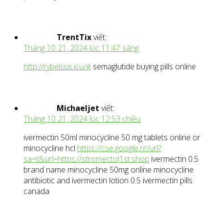
TrentTix
viết:
Tháng 10 21, 2024 lúc 11:47 sáng
http://rybelsus.icu/#
semaglutide buying pills online
Michaeljet
viết:
Tháng 10 21, 2024 lúc 12:53 chiều
ivermectin 50ml minocycline 50 mg tablets online or
minocycline hcl
https://cse.google.nr/url?
sa=t&url=https://stromectol1st.shop
ivermectin 0.5
brand name minocycline 50mg online minocycline
antibiotic and ivermectin lotion 0.5 ivermectin pills
canada