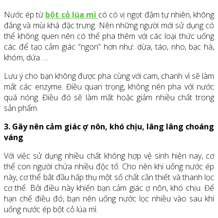
Nước ép từ
bột cỏ lúa mì
có có vị ngọt đậm tự nhiên, không
đắng và mùi khá đặc trưng. Nên những người mới sử dụng có
thể không quen nên có thể pha thêm với các loại thức uống
các để tạo cảm giác “ngon” hơn như: dừa, táo, nho, bạc hà,
khóm, dứa…..
Lưu ý cho bạn không được pha cùng với cam, chanh vì sẽ làm
mất các enzyme. Điều quan trọng, không nên pha với nước
quá nóng. Điều đó sẽ làm mất hoặc giảm nhiều chất trong
sản phẩm.
3. Gây nên cảm giác ợ nôn, khó chịu, lâng lâng choáng
váng
Với việc sử dụng nhiều chất không hợp vệ sinh hiện nay, cơ
thể con người chứa nhiều độc tố. Cho nên khi uống nước ép
này, cơ thể bắt đầu hấp thụ một số chất cần thiết và thanh lọc
cơ thể. Bởi điều này khiến bạn cảm giác ợ nôn, khó chịu. Để
hạn chế điều đó, bạn nên uống nước lọc nhiều vào sau khi
uống nước ép bột cỏ lúa mì.