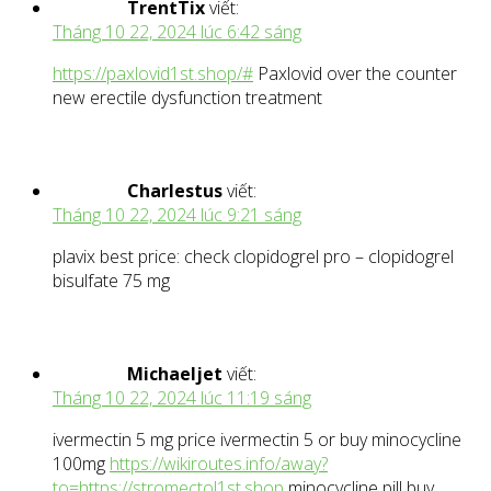
TrentTix
viết:
Tháng 10 22, 2024 lúc 6:42 sáng
https://paxlovid1st.shop/#
Paxlovid over the counter
new erectile dysfunction treatment
Charlestus
viết:
Tháng 10 22, 2024 lúc 9:21 sáng
plavix best price: check clopidogrel pro – clopidogrel
bisulfate 75 mg
Michaeljet
viết:
Tháng 10 22, 2024 lúc 11:19 sáng
ivermectin 5 mg price ivermectin 5 or buy minocycline
100mg
https://wikiroutes.info/away?
to=https://stromectol1st.shop
minocycline pill buy