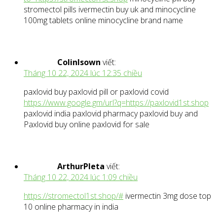
stromectol pills ivermectin buy uk and minocycline
100mg tablets online minocycline brand name
ColinIsown
viết:
Tháng 10 22, 2024 lúc 12:35 chiều
paxlovid buy paxlovid pill or paxlovid covid
https://www.google.gm/url?q=https://paxlovid1st.shop
paxlovid india paxlovid pharmacy paxlovid buy and
Paxlovid buy online paxlovid for sale
ArthurPleta
viết:
Tháng 10 22, 2024 lúc 1:09 chiều
https://stromectol1st.shop/#
ivermectin 3mg dose top
10 online pharmacy in india