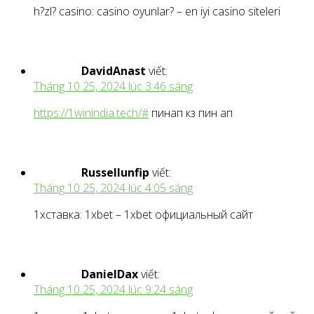
h?zl? casino: casino oyunlar? – en iyi casino siteleri
DavidAnast
viết:
Tháng 10 25, 2024 lúc 3:46 sáng
https://1winindia.tech/#
пинап кз пин ап
Russellunfip
viết:
Tháng 10 25, 2024 lúc 4:05 sáng
1хставка: 1xbet – 1xbet официальный сайт
DanielDax
viết:
Tháng 10 25, 2024 lúc 9:24 sáng