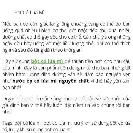
Bột Cỏ Lúa Mì
Nếu bạn có cảm giác lâng lâng choáng váng có thể do bạn
uống quá nhiều khiến cơ thể đột ngột tiếp thụ quá nhiều
dưỡng chất có thể gây sốc cho cơ thể. Cần chú ý trong những
ngày đầu hãy uống với một liều lượng nhỏ, đợi cơ thể thích
nghi và sau đó tăng dần theo thời gian.
Hãy sử dụng
bột cỏ lúa mì
để thuận tiện hơn cho nhu cầu
của mình, đây là sản phẩm tiện dụng nhất cho bạn nhưng tất
nhiên hàm lượng dinh dưỡng vẫn sẽ đảm bảo nguyên vẹn
như
nước ép cỏ lúa mì nguyên chất
vì thế hãy yên tâm
bạn nhé!!
Organic food luôn sẵn sàng phục vụ và bảo vệ sức khỏe của
gia đình bạn vì thế hãy luôn đặt niềm tin vào chúng tôi bạn
nhé!
Tags: bột cỏ lúa mì, bot co lua mi, lưu ý khi sử dụng bột cỏ lúa
mì, luu y khi su dung bot co lua mi.