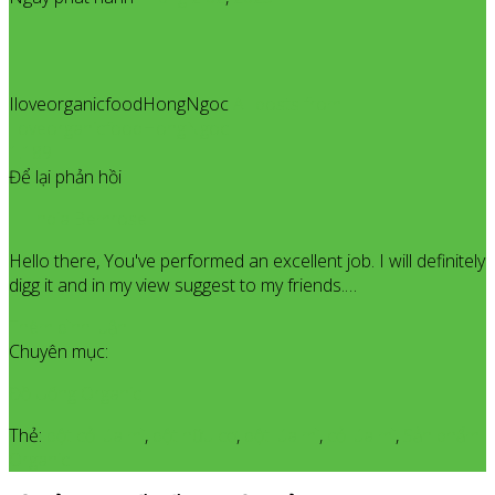
IloveorganicfoodHongNgoc
All posts from
IloveorganicfoodHongNgoc
1.189
Để lại phản hồi
India Bemrose
Hello there, You've performed an excellent job. I will definitely
digg it and in my view suggest to my friends.…
Thêm bình luận
Chuyên mục:
Đồ Uống Organic
Thẻ:
bột cỏ lúa mì
,
bột hữu cơ
,
bột lúa mì
,
cỏ lúa mì
,
Sản phẩm
Organic