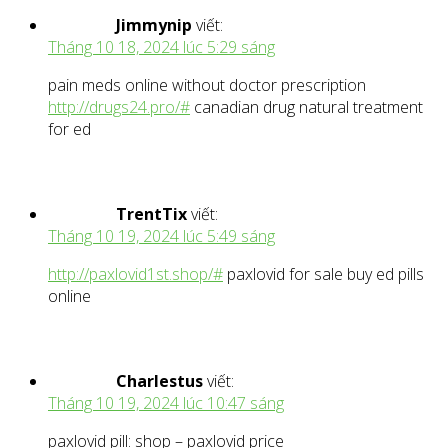
Jimmynip
viết:
Tháng 10 18, 2024 lúc 5:29 sáng
pain meds online without doctor prescription
http://drugs24.pro/#
canadian drug natural treatment
for ed
TrentTix
viết:
Tháng 10 19, 2024 lúc 5:49 sáng
http://paxlovid1st.shop/#
paxlovid for sale buy ed pills
online
Charlestus
viết:
Tháng 10 19, 2024 lúc 10:47 sáng
paxlovid pill: shop – paxlovid price