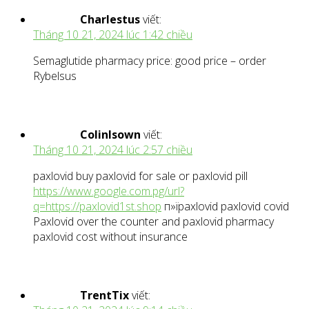
Charlestus
viết:
Tháng 10 21, 2024 lúc 1:42 chiều
Semaglutide pharmacy price: good price – order
Rybelsus
ColinIsown
viết:
Tháng 10 21, 2024 lúc 2:57 chiều
paxlovid buy paxlovid for sale or paxlovid pill
https://www.google.com.pg/url?
q=https://paxlovid1st.shop
п»їpaxlovid paxlovid covid
Paxlovid over the counter and paxlovid pharmacy
paxlovid cost without insurance
TrentTix
viết: