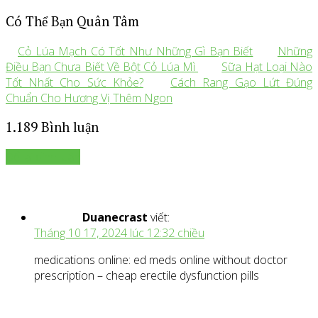
Có Thể Bạn Quân Tâm
Cỏ Lúa Mạch Có Tốt Như Những Gì Bạn Biết
Những
Điều Bạn Chưa Biết Về Bột Cỏ Lúa Mì
Sữa Hạt Loại Nào
Tốt Nhất Cho Sức Khỏe?
Cách Rang Gạo Lứt Đúng
Chuẩn Cho Hương Vị Thêm Ngon
1.189 Bình luận
Để lại bình luận
Duanecrast
viết:
Tháng 10 17, 2024 lúc 12:32 chiều
medications online: ed meds online without doctor
prescription – cheap erectile dysfunction pills