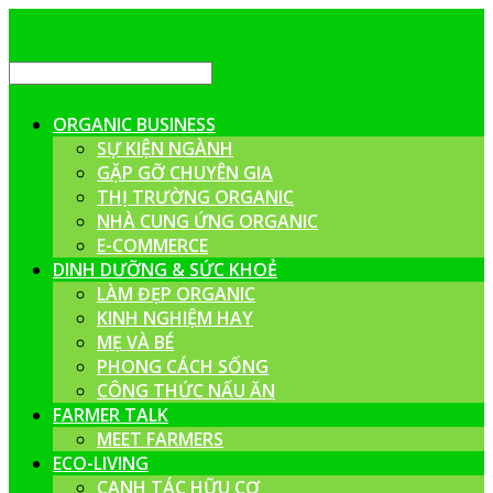
ORGANIC BUSINESS
SỰ KIỆN NGÀNH
GẶP GỠ CHUYÊN GIA
THỊ TRƯỜNG ORGANIC
NHÀ CUNG ỨNG ORGANIC
E-COMMERCE
DINH DƯỠNG & SỨC KHOẺ
LÀM ĐẸP ORGANIC
KINH NGHIỆM HAY
MẸ VÀ BÉ
PHONG CÁCH SỐNG
CÔNG THỨC NẤU ĂN
FARMER TALK
MEET FARMERS
ECO-LIVING
CANH TÁC HỮU CƠ