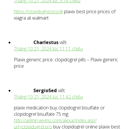
Tháng 10 21, 2024 lúc 9:14 chiều
https://clopidogrel.pro/#
plavix best price prices of
viagra at walmart
Charlestus
viết:
Tháng 10 21, 2024 lúc 11:11 chiều
Plavix generic price: clopidogrel pills – Plavix generic
price
SergioSed
viết:
Tháng 10 21, 2024 lúc 11:42 chiều
plavix medication buy clopidogrel bisulfate or
clopidogrel bisulfate 75 mg
http://admin.wjymz.com/alexa/Index.asp?
url=clopidogrel.pro
buy clopidogrel online plavix best