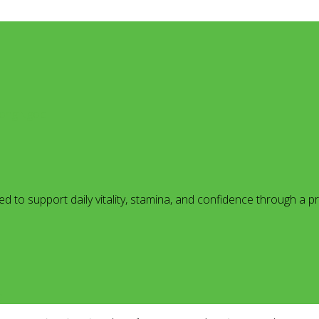
dHongNgoc
to support daily vitality, stamina, and confidence through a pra
c