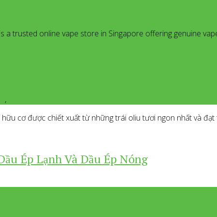
a trusted online vape store in Singapore offering genuine vap
ất
,
dầu organic
ữu cơ được chiết xuất từ những trái oliu tươi ngon nhất và đạt
 Dầu Ép Lạnh Và Dầu Ép Nóng