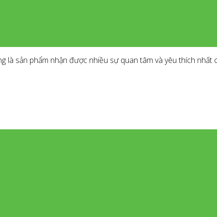
ganic
g là sản phẩm nhận được nhiều sự quan tâm và yêu thích nhất c
dHongNgoc