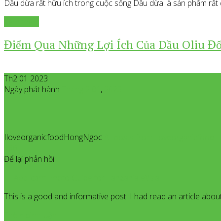
Dầu dừa rất hữu ích trong cuộc sống Dầu dừa là sản phẩm rất 
Xem thêm
Điểm Qua Những Lợi Ích Của Dầu Oliu Đố
Th2 01 2023
Ngày phát hành
Tháng 2
01
,
2023
IloveorganicfoodHongNgoc
All posts from Iloveorganicfoo
986
Để lại phản hồi
Applicant Photo Guide for Tanzania eVisa
This is a good and informative post. I had read an article about ol
Thêm bình luận