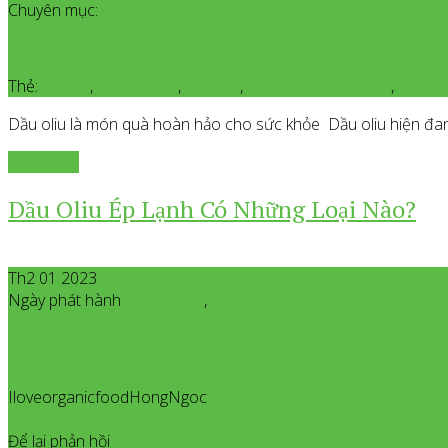
Chuyên mục:
Kinh Nghiệm Hay
Thẻ:
dầu ép
,
dầu ép lạnh
,
dầu oliu
,
dầu oliu nguyên chất
,
dầu or
Dầu oliu là món quà hoàn hảo cho sức khỏe Dầu oliu hiện đan
Xem thêm
Dầu Oliu Ép Lạnh Có Những Loại Nào?
Th2 01 2023
Ngày phát hành
Tháng 2
01
,
2023
IloveorganicfoodHongNgoc
All posts from Iloveorganicfoo
892
Để lại phản hồi