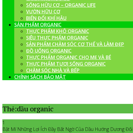
SỐNG HỮU CƠ – ORGANIC LIFE
VƯỜN HỮU CƠ
BIẾN ĐỔI KHÍ HẬU
SẢN PHẨM ORGANIC
THỰC PHẨM KHÔ ORGANIC
SIÊU THỰC PHẨM ORGANIC
SẢN PHẨM CHĂM SÓC CƠ THỂ VÀ LÀM ĐẸP
ĐỒ UỐNG ORGANIC
THỰC PHẨM ORGANIC CHO MẸ VÀ BÉ
THỰC PHẨM TƯƠI SỐNG ORGANIC
CHĂM SÓC NHÀ VÀ BẾP
CHÍNH SÁCH BẢO MẬT
Thẻ:dầu organic
1
Bật Mí Những Lợi Ích Đầy Bất Ngờ Của Dầu Hướng Dương Đối