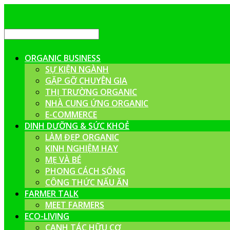
ORGANIC BUSINESS
SỰ KIỆN NGÀNH
GẶP GỠ CHUYÊN GIA
THỊ TRƯỜNG ORGANIC
NHÀ CUNG ỨNG ORGANIC
E-COMMERCE
DINH DƯỠNG & SỨC KHOẺ
LÀM ĐẸP ORGANIC
KINH NGHIỆM HAY
MẸ VÀ BÉ
PHONG CÁCH SỐNG
CÔNG THỨC NẤU ĂN
FARMER TALK
MEET FARMERS
ECO-LIVING
CANH TÁC HỮU CƠ