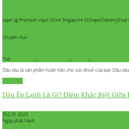
vape
vape sg Premium Vape Store Singapore SGVapeDeliveryShop is 
Thêm bình luận
Chuyên mục:
Kinh Nghiệm Hay
Thẻ:
dầu ép lạnh
,
dầu nguyên chất
,
dầu oliu
,
dầu oliu nguyên ch
Dầu oliu là sản phẩm hoàn hảo cho sức khoẻ của bạn Dầu oliu h
Xem thêm
Dầu Ép Lạnh Là Gì? Điểm Khác Biệt Giữa
Th2 01 2023
Ngày phát hành
Tháng 2
01
,
2023