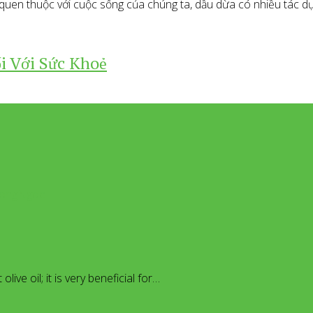
quen thuộc với cuộc sống của chúng ta, dầu dừa có nhiều tác dụ
i Với Sức Khoẻ
dHongNgoc
ive oil; it is very beneficial for…