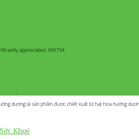
dHongNgoc
nificantly appreciated. 499794
Organic
,
tinh dầu hướng dương
ng dương là sản phẩm được chiết xuất từ hạt hoa hướng dương
 Sức Khoẻ