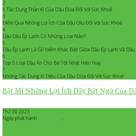
2
6 Tác Dụng Thần Kì Của Dầu Dừa Đối Với Sức Khoẻ
3
Điểm Qua Những Lợi Ích Của Dầu Oliu Đối Với Sức Khoẻ
4
Dầu Oliu Ép Lạnh Có Những Loại Nào?
5
Dầu Ép Lạnh Là Gì? Điểm Khác Biệt Giữa Dầu Ép Lạnh Và Dầ
6
Top 5 Loại Dầu Ăn Cho Bé Tốt Nhất Hiện Nay
7
Những Tác Dụng Kì Diệu Của Dầu Dừa Đối Với Sức Khoẻ
Bật Mí Những Lợi Ích Đầy Bất Ngờ Của D
Th2 06 2023
Ngày phát hành
Tháng 2
06
,
2023