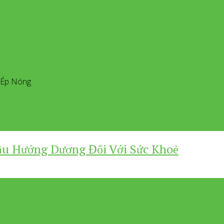
u Ép Nóng
ầu Hướng Dương Đối Với Sức Khoẻ