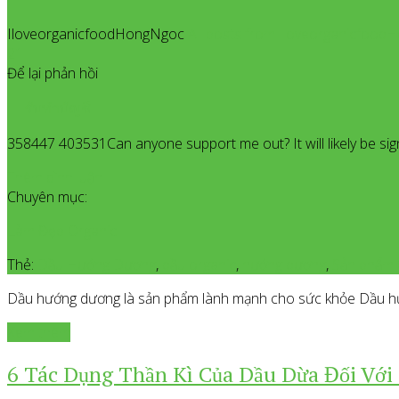
IloveorganicfoodHongNgoc
All posts from Iloveorganicfoo
21
Để lại phản hồi
รับทำบัญชี
358447 403531Can anyone support me out? It will likely be sig
Thêm bình luận
Chuyên mục:
Làm Đẹp Organic
Thẻ:
Dầu Hướng Dương
,
dầu organic
,
hướng dương
,
Sản phẩm 
Dầu hướng dương là sản phẩm lành mạnh cho sức khỏe Dầu hướ
Xem thêm
6 Tác Dụng Thần Kì Của Dầu Dừa Đối Với