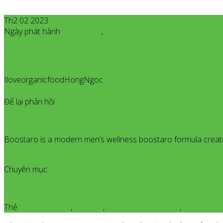
Th2 02 2023
Ngày phát hành
Tháng 2
02
,
2023
IloveorganicfoodHongNgoc
All posts from Iloveorganicfoo
976
Để lại phản hồi
boostaro
Boostaro is a modern men’s wellness boostaro formula created 
Thêm bình luận
Chuyên mục:
Kinh Nghiệm Hay
Thẻ:
dầu ăn cho bé
,
dầu dừa
,
dầu dừa nguyên chất
,
dầu organi