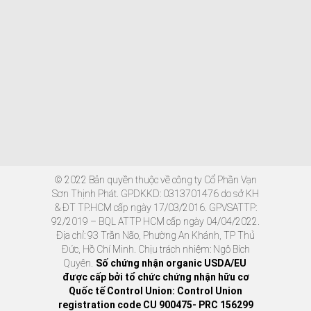
© 2022 Bản quyền thuộc về công ty Cổ Phần Vạn
Sơn Thịnh Phát. GPDKKD: 0313701476 do sở KH
& ĐT TP.HCM cấp ngày 17/03/2016. GPVSATTP:
92/2019 – BQL ATTP HCM cấp ngày 04/04/2022.
Địa chỉ: 93 Trần Não, Phường An Khánh, TP Thủ
Đức, Hồ Chí Minh. Chịu trách nhiệm: Ngô Bích
Quyên.
Số chứng nhận organic USDA/EU
được cấp bởi tổ chức chứng nhận hữu cơ
Quốc tế Control Union: Control Union
registration code CU 900475- PRC 156299