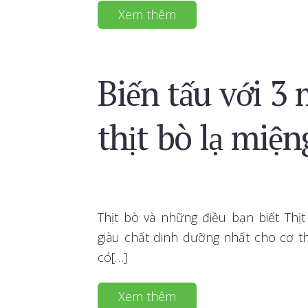
Xem thêm
Biến tấu với 3
thịt bò lạ miện
Thịt bò và những điều bạn biết Th
giàu chất dinh dưỡng nhất cho cơ t
có[…]
Xem thêm