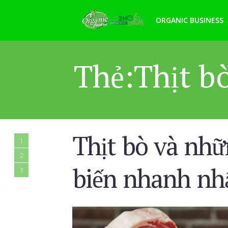
ORGANIC BUSINESS
Thẻ:Thịt b
Thịt bò và nhữ
1
2
biến nhanh nh
3