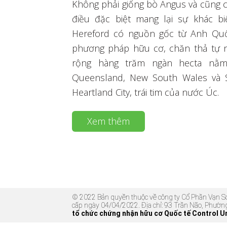
Không phải giống bò Angus và cũng 
điều đặc biệt mang lại sự khác b
Hereford có nguồn gốc từ Anh Qu
phương pháp hữu cơ, chăn thả tự 
rộng hàng trăm ngàn hecta nằm 
Queensland, New South Wales và S
Heartland City, trái tim của nước Úc.
Xem thêm
© 2022 Bản quyền thuộc về công ty Cổ Phần Vạn
cấp ngày 04/04/2022. Địa chỉ: 93 Trần Não, Phườn
tổ chức chứng nhận hữu cơ Quốc tế Control U