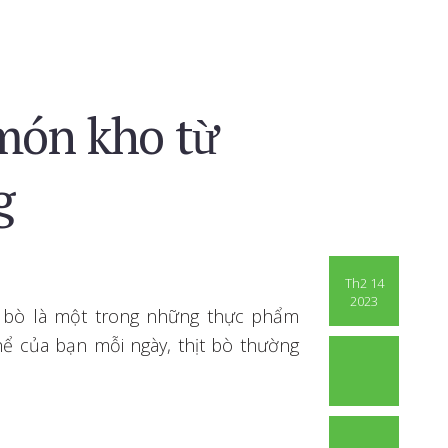
 món kho từ
g
Th2 14
2023
ịt bò là một trong những thực phẩm
hể của bạn mỗi ngày, thịt bò thường