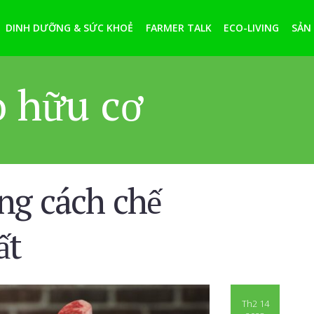
DINH DƯỠNG & SỨC KHOẺ
FARMER TALK
ECO-LIVING
SẢN
ò hữu cơ
ng cách chế
ất
Th2 14