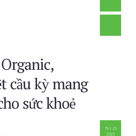
27
 Organic,
ệt cầu kỳ mang
 cho sức khoẻ
Th1 25
2023