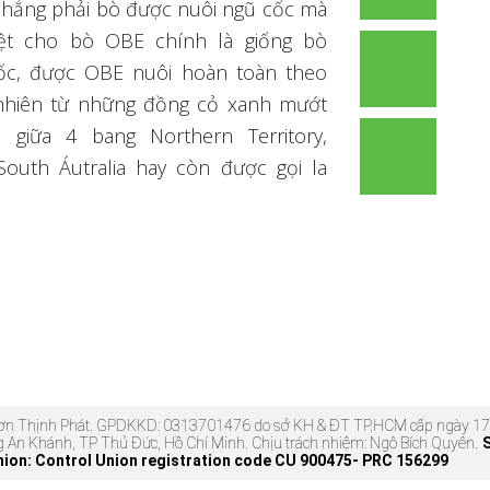
chẳng phải bò được nuôi ngũ cốc mà
iệt cho bò OBE chính là giống bò
ốc, được OBE nuôi hoàn toàn theo
nhiên từ những đồng cỏ xanh mướt
giữa 4 bang Northern Territory,
outh Áutralia hay còn được gọi la
 Sơn Thịnh Phát. GPDKKD: 0313701476 do sở KH & ĐT TP.HCM cấp ngày
g An Khánh, TP Thủ Đức, Hồ Chí Minh. Chịu trách nhiệm: Ngô Bích Quyên.
nion: Control Union registration code CU 900475- PRC 156299