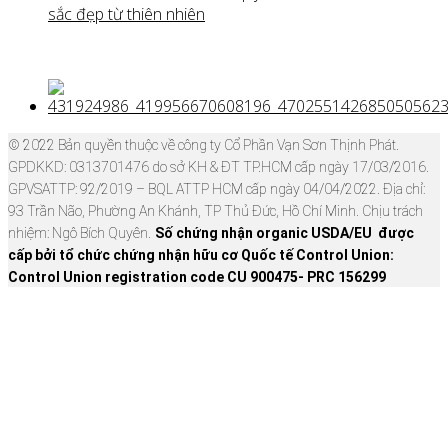
sắc đẹp từ thiên nhiên
© 2022 Bản quyền thuộc về công ty Cổ Phần Vạn Sơn Thịnh Phát.
GPDKKD: 0313701476 do sở KH & ĐT TP.HCM cấp ngày 17/03/2016.
GPVSATTP: 92/2019 – BQL ATTP HCM cấp ngày 04/04/2022. Địa chỉ:
93 Trần Não, Phường An Khánh, TP Thủ Đức, Hồ Chí Minh. Chịu trách
nhiệm: Ngô Bích Quyên.
Số chứng nhận organic USDA/EU được
cấp bởi tổ chức chứng nhận hữu cơ Quốc tế Control Union:
Control Union registration code CU 900475- PRC 156299