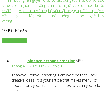
Tinh bột nghệ nguyên chất có tác dụng tốt nhất đối với sức
khỏe con người
Uống tinh bột nghệ vào lúc nào là tốt
nhất?
Học cách viên nghệ với mật ong giúp điều trị bệnh
hiệu quả
Mẹ bầu có nên uống tinh bột nghệ hay
không?
19 Bình luận
Để lại bình luận
binance account creation
viết:
Tháng 4 1, 2025 lúc 7:21 chiều
Thank you for your sharing. I am worried that I lack
creative ideas. It is your article that makes me full of
hope. Thank you. But, I have a question, can you help
me?