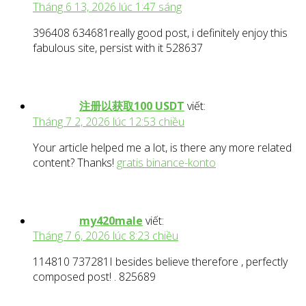
Tháng 6 13, 2026 lúc 1:47 sáng
396408 634681really good post, i definitely enjoy this
fabulous site, persist with it 528637
注册以获取100 USDT
viết:
Tháng 7 2, 2026 lúc 12:53 chiều
Your article helped me a lot, is there any more related
content? Thanks!
gratis binance-konto
my420male
viết:
Tháng 7 6, 2026 lúc 8:23 chiều
114810 737281I besides believe therefore , perfectly
composed post! . 825689