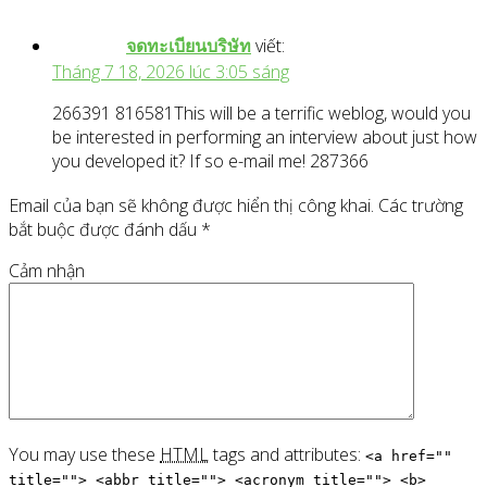
จดทะเบียนบริษัท
viết:
Tháng 7 18, 2026 lúc 3:05 sáng
266391 816581This will be a terrific weblog, would you
be interested in performing an interview about just how
you developed it? If so e-mail me! 287366
Email của bạn sẽ không được hiển thị công khai.
Các trường
bắt buộc được đánh dấu
*
Cảm nhận
You may use these
HTML
tags and attributes:
<a href=""
title=""> <abbr title=""> <acronym title=""> <b>