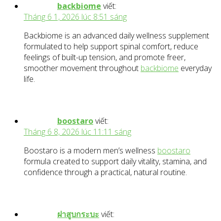
backbiome
viết:
Tháng 6 1, 2026 lúc 8:51 sáng
Backbiome is an advanced daily wellness supplement
formulated to help support spinal comfort, reduce
feelings of built-up tension, and promote freer,
smoother movement throughout
backbiome
everyday
life.
boostaro
viết:
Tháng 6 8, 2026 lúc 11:11 sáng
Boostaro is a modern men’s wellness
boostaro
formula created to support daily vitality, stamina, and
confidence through a practical, natural routine.
ฝาสูบกระบะ
viết: