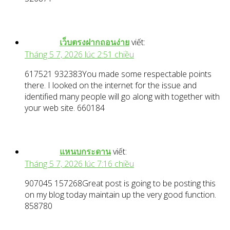
เว็บตรงฝากถอนง่าย
viết:
Tháng 5 7, 2026 lúc 2:51 chiều
617521 932383You made some respectable points
there. I looked on the internet for the issue and
identified many people will go along with together with
your web site. 660184
แหนบกระดาน
viết:
Tháng 5 7, 2026 lúc 7:16 chiều
907045 157268Great post is going to be posting this
on my blog today maintain up the very good function.
858780