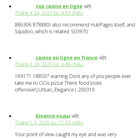
top casino en ligne
viết:
Tháng 4 24, 2025 lúc 4:43 chiều
886306 878880I also recommend HubPages itself, and
Squidoo, which is related. 503970
casino en ligne en france
viết:
Tháng 4 24, 2025 lúc 4:48 chiều
169171 188507 warning Dont any of you people ever
take me to CiCis pizza! There food looks
offensive!|Urban_Elegance| 200310
binance коды
viết:
Tháng 5 3, 2025 lúc 12:33 chiều
Your point of view caught my eye and was very