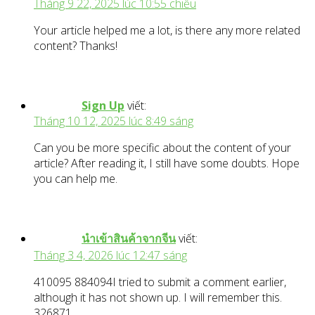
Tháng 9 22, 2025 lúc 10:55 chiều
Your article helped me a lot, is there any more related
content? Thanks!
Sign Up
viết:
Tháng 10 12, 2025 lúc 8:49 sáng
Can you be more specific about the content of your
article? After reading it, I still have some doubts. Hope
you can help me.
นำเข้าสินค้าจากจีน
viết:
Tháng 3 4, 2026 lúc 12:47 sáng
410095 884094I tried to submit a comment earlier,
although it has not shown up. I will remember this.
326871