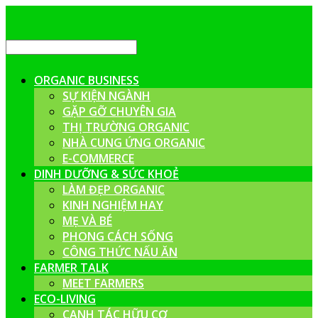
ORGANIC BUSINESS
SỰ KIỆN NGÀNH
GẶP GỠ CHUYÊN GIA
THỊ TRƯỜNG ORGANIC
NHÀ CUNG ỨNG ORGANIC
E-COMMERCE
DINH DƯỠNG & SỨC KHOẺ
LÀM ĐẸP ORGANIC
KINH NGHIỆM HAY
MẸ VÀ BÉ
PHONG CÁCH SỐNG
CÔNG THỨC NẤU ĂN
FARMER TALK
MEET FARMERS
ECO-LIVING
CANH TÁC HỮU CƠ