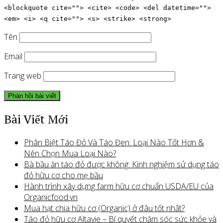
<blockquote cite=""> <cite> <code> <del datetime="">
<em> <i> <q cite=""> <s> <strike> <strong>
Tên
Email
Trang web
Bài Viết Mới
Phân Biệt Táo Đỏ Và Táo Đen: Loại Nào Tốt Hơn &
Nên Chọn Mua Loại Nào?
Bà bầu ăn táo đỏ được không: Kinh nghiệm sử dụng táo
đỏ hữu cơ cho mẹ bầu
Hành trình xây dựng farm hữu cơ chuẩn USDA/EU của
Organicfood.vn
Mua hạt chia hữu cơ (Organic) ở đâu tốt nhất?
Táo đỏ hữu cơ Altavie – Bí quyết chăm sóc sức khỏe và