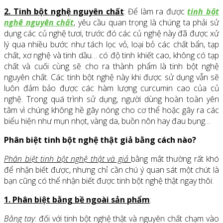
2. Tinh bột nghệ nguyên chất
: Để làm ra được
tinh bột
nghê nguyên chất
, yêu cầu quan trọng là chúng ta phải sử
dụng các củ nghệ tươi, trước đó các củ nghệ này đã được xử
lý qua nhiều bước như tách lọc vỏ, loại bỏ các chất bẩn, tạp
chất, xơ nghệ và tinh dầu… có độ tinh khiết cao, không có tạp
chất và cuối cùng sẽ cho ra thành phẩm là tinh bột nghệ
nguyên chất. Các tinh bột nghệ này khi được sử dụng vẫn sẽ
luôn đảm bảo được các hàm lượng curcumin cao của củ
nghệ. Trong quá trình sử dụng, người dùng hoàn toàn yên
tâm vì chúng không hề gây nóng cho cơ thể hoặc gây ra các
biểu hiện như mụn nhọt, vàng da, buồn nôn hay đau bụng…
Phân biệt tinh bột nghệ thật giả bằng cách nào?
Phân biệt tinh bột nghệ thật và giả
bằng mắt thường rất khó
để nhận biết được, nhưng chỉ cần chú ý quan sát một chút là
bạn cũng có thể nhận biết được tinh bột nghệ thật ngay thôi:
1. Phân biệt bằng bề ngoài sản phẩm
:
Bằng tay
: đối với tinh bột nghệ thật và nguyên chất chạm vào