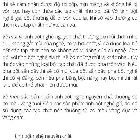
thì sẽ cảm nhận được độ tơi xốp, mịn màng và không hề bị
vón cục hay còn thừa các tạp chất như xơ, bã. Với tinh bột
nghệ giả, bột thường dễ bị vón cục lại, khi sờ vào thường có
thêm các tạp chất như xơ, cặn bã.
Về mùi vị
: tinh bột nghệ nguyên chất thường có mùi thơm nhẹ
dịu, không gắt mùi của nghệ, có vị hơi chát, vì đã được loại bỏ
hết các tạp chất nên sẽ không có vị đắng của củ nghệ. Còn
đối với tinh bột nghệ giả thì sẽ có những mùi vị khác nhau tùy
thuộc vào những loại bột tạp chất đã được pha trộn vào. Nếu
pha bột sắn dây thì sẽ có mùi của bột sắn dây, pha bột nghệ
thì có vị đắng, còn nếu pha bằng bột năng hay bột mì thì rất
khó để có thể phát hiện được mùi.
Về màu sắc
: sản phẩm tinh bột nghệ nguyên chất thường sẽ
có màu vàng tươi. Còn các sản phẩm tinh bột nghệ giả, do có
sử dụng các tạp chất nên thường sẽ có màu vàng đục và
vàng cam.
tinh bột nghệ nguyên chất