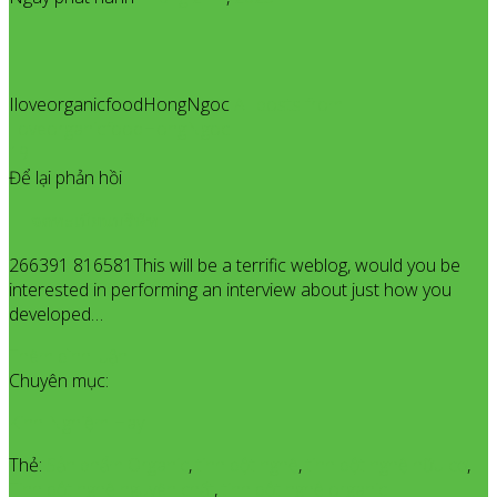
IloveorganicfoodHongNgoc
All posts from
IloveorganicfoodHongNgoc
19
Để lại phản hồi
จดทะเบียนบริษัท
266391 816581This will be a terrific weblog, would you be
interested in performing an interview about just how you
developed…
Thêm bình luận
Chuyên mục:
Kinh Nghiệm Hay
Thẻ:
Sản phẩm Organic
,
tinh bột nghệ
,
tinh bột nghệ hữu cơ
,
Tinh bột nghệ nguyên chất
,
tinh bột nghệ organic