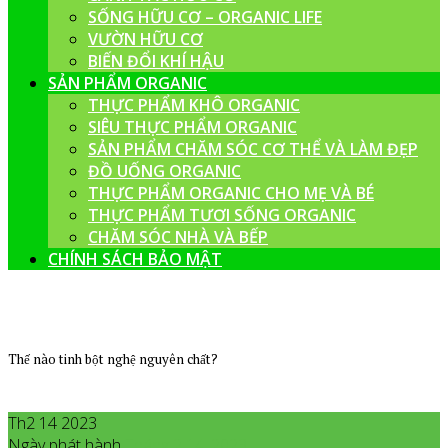
SỐNG HỮU CƠ – ORGANIC LIFE
VƯỜN HỮU CƠ
BIẾN ĐỔI KHÍ HẬU
SẢN PHẨM ORGANIC
THỰC PHẨM KHÔ ORGANIC
SIÊU THỰC PHẨM ORGANIC
SẢN PHẨM CHĂM SÓC CƠ THỂ VÀ LÀM ĐẸP
ĐỒ UỐNG ORGANIC
THỰC PHẨM ORGANIC CHO MẸ VÀ BÉ
THỰC PHẨM TƯƠI SỐNG ORGANIC
CHĂM SÓC NHÀ VÀ BẾP
CHÍNH SÁCH BẢO MẬT
Thế nào tinh bột nghệ nguyên chất?
Th2 14 2023
Ngày phát hành
Tháng 2
14
,
2023