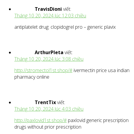
TravisDioni
viết:
Tháng 10 20, 2024 lúc 12:03 chiều
antiplatelet drug: clopidogrel pro – generic plavix
ArthurPleta
viết:
Tháng 10 20, 2024 lúc 3:08 chiều
http://stromectol1st.shop/#
ivermectin price usa indian
pharmacy online
TrentTix
viết:
Tháng 10 20, 2024 lúc 4:03 chiều
http://paxlovid1st.shop/#
paxlovid generic prescription
drugs without prior prescription