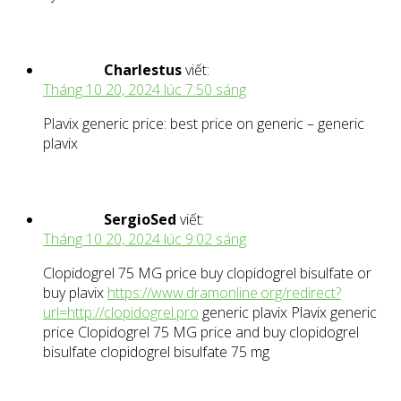
Charlestus
viết:
Tháng 10 20, 2024 lúc 7:50 sáng
Plavix generic price: best price on generic – generic
plavix
SergioSed
viết:
Tháng 10 20, 2024 lúc 9:02 sáng
Clopidogrel 75 MG price buy clopidogrel bisulfate or
buy plavix
https://www.dramonline.org/redirect?
url=http://clopidogrel.pro
generic plavix Plavix generic
price Clopidogrel 75 MG price and buy clopidogrel
bisulfate clopidogrel bisulfate 75 mg