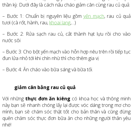
thần kỳ. Dưới đây là cách nấu cháo giảm cân cùng rau củ quả:
– Bước 1: Chuẩn bị nguyên liệu gồm
yến mạch
, rau củ quả
tươi (cà rốt, hành, rau,
khoai lang
,…)
– Bước 2: Rửa sạch rau củ, cắt thành hạt lựu rồi cho vào
nước sôi
– Bước 3: Cho bột yến mạch vào hỗn hợp nêu trên rồi tiếp tục
đun lửa nhỏ tới khi chín nhừ thì cho thêm gia vị
– Bước 4: Ăn cháo vào bữa sáng và bữa tối.
giảm cân bằng rau củ quả
Với những
thực đơn ăn kiêng
có khoa học và thông minh
này bạn sẽ nhanh chóng lấy lại được vóc dáng trong mơ cho
mình, bạn sẽ chăm sóc thật tốt cho bản thân và cũng đừng
quên chăm sóc thực đơn bữa ăn cho những người thân yêu
nhé!