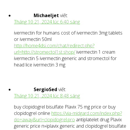
Michaeljet
viết:
Tháng 10 21, 2024 lúc 6:40 sáng
ivermectin for humans cost of ivermectin 3mg tablets
or ivermectin 50ml
http://home4dsi.com/chat/redirect.php?
url=http://stromectol1st.shop/
ivermectin 1 cream
ivermectin 5 ivermectin generic and stromectol for
head lice ivermectin 3 mg
SergioSed
viết:
Tháng 10 21, 2024 lúc 8:48 sáng
buy clopidogrel bisulfate Plavix 75 mg price or buy
clopidogrel online
https://via-midgard.com/index.php?
do=away&url=clopidogrel.pro
antiplatelet drug Plavix
generic price п»їplavix generic and clopidogrel bisulfate