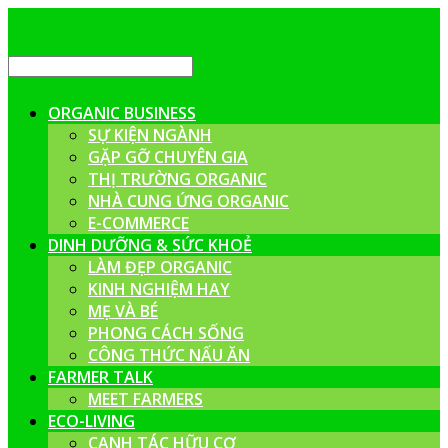
ORGANIC BUSINESS
SỰ KIỆN NGÀNH
GẶP GỠ CHUYÊN GIA
THỊ TRƯỜNG ORGANIC
NHÀ CUNG ỨNG ORGANIC
E-COMMERCE
DINH DƯỠNG & SỨC KHOẺ
LÀM ĐẸP ORGANIC
KINH NGHIỆM HAY
MẸ VÀ BÉ
PHONG CÁCH SỐNG
CÔNG THỨC NẤU ĂN
FARMER TALK
MEET FARMERS
ECO-LIVING
CANH TÁC HỮU CƠ