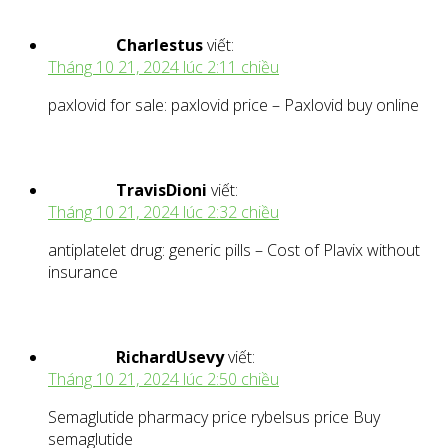
Charlestus
viết:
Tháng 10 21, 2024 lúc 2:11 chiều
paxlovid for sale: paxlovid price – Paxlovid buy online
TravisDioni
viết:
Tháng 10 21, 2024 lúc 2:32 chiều
antiplatelet drug: generic pills – Cost of Plavix without
insurance
RichardUsevy
viết:
Tháng 10 21, 2024 lúc 2:50 chiều
Semaglutide pharmacy price rybelsus price Buy
semaglutide