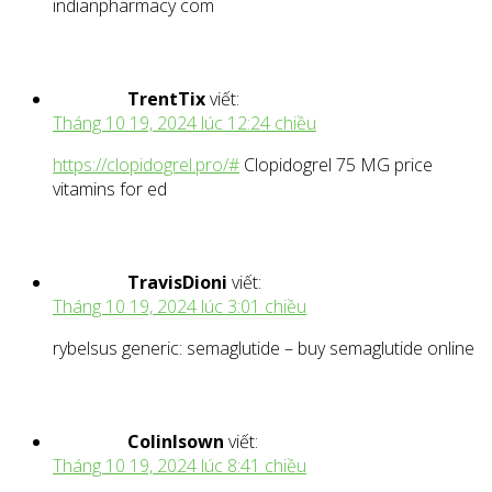
indianpharmacy com
TrentTix
viết:
Tháng 10 19, 2024 lúc 12:24 chiều
https://clopidogrel.pro/#
Clopidogrel 75 MG price
vitamins for ed
TravisDioni
viết:
Tháng 10 19, 2024 lúc 3:01 chiều
rybelsus generic: semaglutide – buy semaglutide online
ColinIsown
viết:
Tháng 10 19, 2024 lúc 8:41 chiều