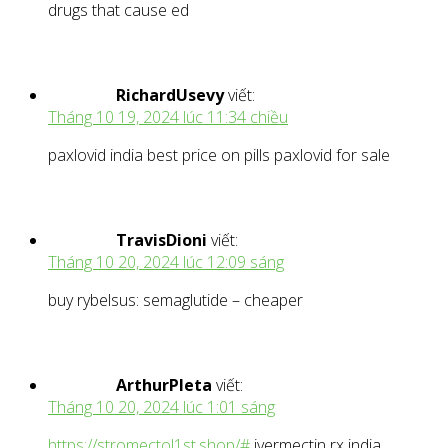
drugs that cause ed
RichardUsevy
viết:
Tháng 10 19, 2024 lúc 11:34 chiều
paxlovid india best price on pills paxlovid for sale
TravisDioni
viết:
Tháng 10 20, 2024 lúc 12:09 sáng
buy rybelsus: semaglutide – cheaper
ArthurPleta
viết:
Tháng 10 20, 2024 lúc 1:01 sáng
https://stromectol1st.shop/#
ivermectin rx india