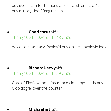
buy ivermectin for humans australia: stromectol 1st –
buy minocycline 50mg tablets
Charlestus
viết:
Tháng 10 21, 2024 lúc 11:48 chiều
paxlovid pharmacy: Paxlovid buy online – paxlovid india
RichardUsevy
viết:
Tháng 10 21, 2024 lúc 11:59 chiều
Cost of Plavix without insurance clopidogrel pills buy
Clopidogrel over the counter
Michaeljet
viết: