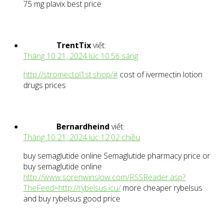
75 mg plavix best price
TrentTix
viết:
Tháng 10 21, 2024 lúc 10:56 sáng
http://stromectol1st.shop/#
cost of ivermectin lotion
drugs prices
Bernardheind
viết:
Tháng 10 21, 2024 lúc 12:02 chiều
buy semaglutide online Semaglutide pharmacy price or
buy semaglutide online
http://www.sorenwinslow.com/RSSReader.asp?
TheFeed=http://rybelsus.icu/
more cheaper rybelsus
and buy rybelsus good price