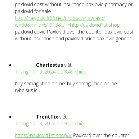
paxlovid cost without insurance paxlovid pharmacy or
paxlovid for sale
http://naiyoujc.ff66.net/productshow.asp?
id=30&mnid=51913&url=http://paxlovid1st.shop
paxlovid covid Paxlovid over the counter paxlovid cost
without insurance and paxlovid price paxlovid generic
Charlestus
viết:
Tháng 10 19, 2024 lúc 8:49 chiều
buy semaglutide online: buy semaglutide online –
rybelsus.icu
TrentTix
viết:
Tháng 10 19, 2024 lúc 9:22 chiều
https://paxlovid1st.shop/#
Paxlovid over the counter