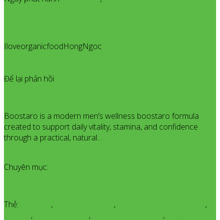
IloveorganicfoodHongNgoc
All posts from
IloveorganicfoodHongNgoc
1.001
Để lại phản hồi
boostaro
Boostaro is a modern men’s wellness boostaro formula
created to support daily vitality, stamina, and confidence
through a practical, natural…
Thêm bình luận
Chuyên mục:
Kinh Nghiệm Hay
Thẻ:
giảm cân
,
giảm cân an toàn
,
giảm cân bằng rau củ quả
,
Organic
,
rau củ giảm cân
,
rau củ giúp giảm cân
,
Thực Phẩm