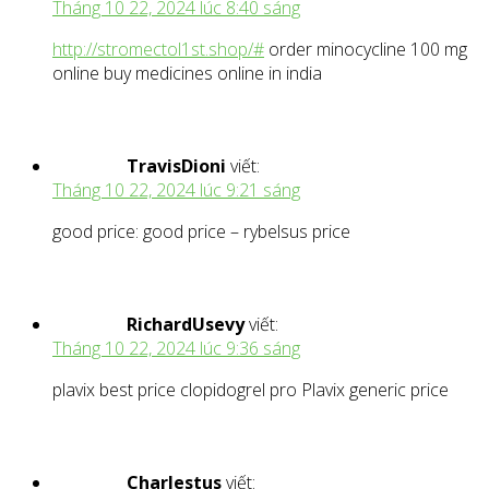
Tháng 10 22, 2024 lúc 8:40 sáng
http://stromectol1st.shop/#
order minocycline 100 mg
online buy medicines online in india
TravisDioni
viết:
Tháng 10 22, 2024 lúc 9:21 sáng
good price: good price – rybelsus price
RichardUsevy
viết:
Tháng 10 22, 2024 lúc 9:36 sáng
plavix best price clopidogrel pro Plavix generic price
Charlestus
viết: