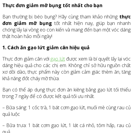
Thực đơn giảm mỡ bụng tốt nhất cho bạn
Bạn thường bị béo bụng? Hãy cùng tham khảo những
thực
đơn giảm mỡ bụng
tốt nhất hiện nay, giúp bạn nhanh
chóng lấy lại vòng eo con kiến và mang đến bạn một vóc dáng
thật hoàn hảo mỗi ngày!
1. Cách ăn gạo lứt giảm cân hiệu quả
Thực đơn giảm cân với
gạo lứt
được xem là bí quyết lấy lại vóc
dáng hiệu quả cho các chị em. Không chỉ sở hữu nguồn chất
xơ dồi dào, thực phẩm này còn giảm cảm giác thèm ăn, tăng
khả năng đốt cháy mỡ thừa.
Bạn có thể áp dụng thực đơn ăn kiêng bằng gạo lứt tối thiểu
trong 7 ngày để có được kết quả tối ưu nhất.
– Bữa sáng: 1 cốc trà, 1 bát cơm gạo lứt, muối mè cùng rau củ
quả luộc
– Bữa trưa: 1 bát cơm gạo lứt, 1 lát cá nhỏ, tôm hấp, rau củ
quả