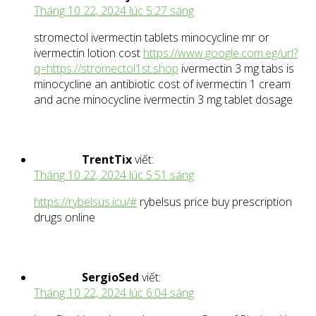
Tháng 10 22, 2024 lúc 5:27 sáng
stromectol ivermectin tablets minocycline mr or
ivermectin lotion cost
https://www.google.com.eg/url?
q=https://stromectol1st.shop
ivermectin 3 mg tabs is
minocycline an antibiotic cost of ivermectin 1 cream
and acne minocycline ivermectin 3 mg tablet dosage
TrentTix
viết:
Tháng 10 22, 2024 lúc 5:51 sáng
https://rybelsus.icu/#
rybelsus price buy prescription
drugs online
SergioSed
viết:
Tháng 10 22, 2024 lúc 6:04 sáng