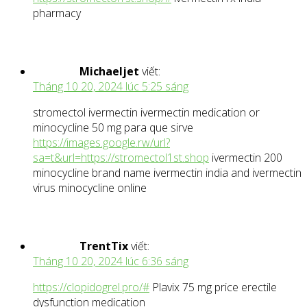
pharmacy
Michaeljet
viết:
Tháng 10 20, 2024 lúc 5:25 sáng
stromectol ivermectin ivermectin medication or
minocycline 50 mg para que sirve
https://images.google.rw/url?
sa=t&url=https://stromectol1st.shop
ivermectin 200
minocycline brand name ivermectin india and ivermectin
virus minocycline online
TrentTix
viết:
Tháng 10 20, 2024 lúc 6:36 sáng
https://clopidogrel.pro/#
Plavix 75 mg price erectile
dysfunction medication