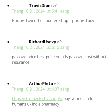
TravisDioni
viết:
Tháng 10 21, 2024 lúc 5:41 sáng
Paxlovid over the counter: shop – paxlovid buy
RichardUsevy
viết:
Tháng 10 21, 2024 lúc 6:15 sáng
paxlovid price best price on pills paxlovid cost without
insurance
ArthurPleta
viết:
Tháng 10 21, 2024 lúc 6:37 sáng
https://stromectol1st.shop/#
buy ivermectin for
humans uk india pharmacy