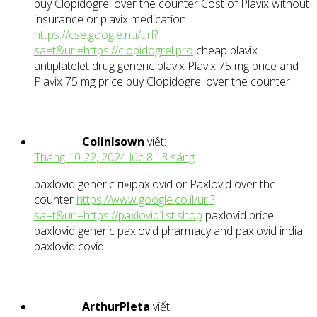
buy Clopidogrel over the counter Cost of Plavix without
insurance or plavix medication
https://cse.google.nu/url?
sa=t&url=https://clopidogrel.pro
cheap plavix
antiplatelet drug generic plavix Plavix 75 mg price and
Plavix 75 mg price buy Clopidogrel over the counter
ColinIsown
viết:
Tháng 10 22, 2024 lúc 8:13 sáng
paxlovid generic п»їpaxlovid or Paxlovid over the
counter
https://www.google.co.il/url?
sa=t&url=https://paxlovid1st.shop
paxlovid price
paxlovid generic paxlovid pharmacy and paxlovid india
paxlovid covid
ArthurPleta
viết: