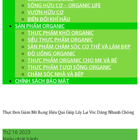
SỐNG HỮU CƠ – ORGANIC LIFE
VƯỜN HỮU CƠ
BIẾN ĐỔI KHÍ HẬU
SẢN PHẨM ORGANIC
THỰC PHẨM KHÔ ORGANIC
SIÊU THỰC PHẨM ORGANIC
SẢN PHẨM CHĂM SÓC CƠ THỂ VÀ LÀM ĐẸP
ĐỒ UỐNG ORGANIC
THỰC PHẨM ORGANIC CHO MẸ VÀ BÉ
THỰC PHẨM TƯƠI SỐNG ORGANIC
CHĂM SÓC NHÀ VÀ BẾP
CHÍNH SÁCH BẢO MẬT
Thực Đơn Giảm Mỡ Bụng Hiệu Quả Giúp Lấy Lại Vóc Dáng Nhanh Chóng
Th2 16 2023
Ngày phát hành
Tháng 2
16
,
2023