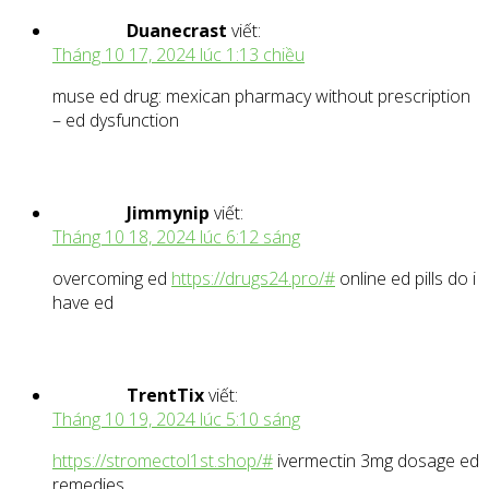
Duanecrast
viết:
Tháng 10 17, 2024 lúc 1:13 chiều
muse ed drug: mexican pharmacy without prescription
– ed dysfunction
Jimmynip
viết:
Tháng 10 18, 2024 lúc 6:12 sáng
overcoming ed
https://drugs24.pro/#
online ed pills do i
have ed
TrentTix
viết:
Tháng 10 19, 2024 lúc 5:10 sáng
https://stromectol1st.shop/#
ivermectin 3mg dosage ed
remedies