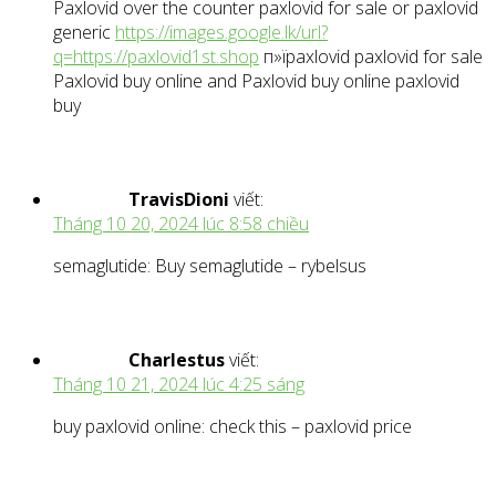
Paxlovid over the counter paxlovid for sale or paxlovid
generic
https://images.google.lk/url?
q=https://paxlovid1st.shop
п»їpaxlovid paxlovid for sale
Paxlovid buy online and Paxlovid buy online paxlovid
buy
TravisDioni
viết:
Tháng 10 20, 2024 lúc 8:58 chiều
semaglutide: Buy semaglutide – rybelsus
Charlestus
viết:
Tháng 10 21, 2024 lúc 4:25 sáng
buy paxlovid online: check this – paxlovid price