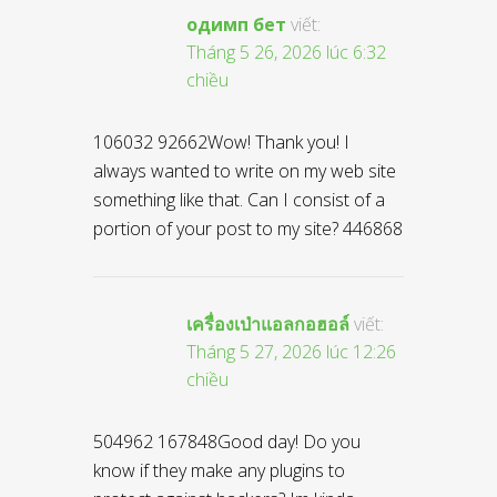
одимп бет
viết:
Tháng 5 26, 2026 lúc 6:32
chiều
106032 92662Wow! Thank you! I
always wanted to write on my web site
something like that. Can I consist of a
portion of your post to my site? 446868
เครื่องเป่าแอลกอฮอล์
viết:
Tháng 5 27, 2026 lúc 12:26
chiều
504962 167848Good day! Do you
know if they make any plugins to