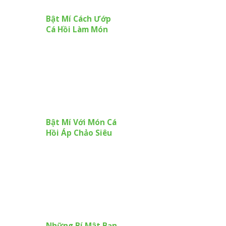
Bật Mí Cách Ướp
Cá Hồi Làm Món
Nướng Ngon Nhất
Cho Bạn
Bật Mí Với Món Cá
Hồi Áp Chảo Siêu
Ngon Cho Ngày
Cuối Tuần
Những Bí Mật Bạn