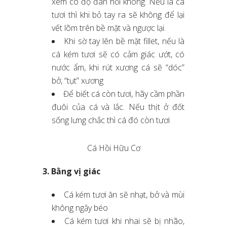
xem có độ đàn hồi không. Nếu là cá
tươi thì khi bỏ tay ra sẽ không để lại
vết lõm trên bề mặt và ngược lại.
Khi sờ tay lên bề mặt fillet, nếu là
cá kém tươi sẽ có cảm giác ướt, có
nước ẩm, khi rút xương cá sẽ “dóc”
bở, “tụt” xương
Để biết cá còn tươi, hãy cầm phần
đuôi của cá và lắc. Nếu thịt ở đốt
sống lưng chắc thì cá đó còn tươi
Cá Hồi Hữu Cơ
3. Bằng vị giác
Cá kém tươi ăn sẽ nhạt, bở và mùi
không ngậy béo
Cá kém tươi khi nhai sẽ bị nhão,