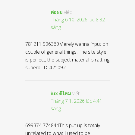
ต่อผม
viết:
Tháng 6 10, 2026 lúc 8:32
sáng
781211 996369Merely wanna input on
couple of general things, The site style
is perfect, the subject material is rattling
superb : D. 421092
iux ดีไหม
viết:
Tháng 7 1, 2026 lúc 4:41
sáng
699374 774844This put up is totaly
unrelated to what I used to be