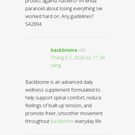
protect against hackers? Im kinda
paranoid about losing everything Ive
worked hard on. Any guidelines?
542894
backbiome
viết:
Tháng 6 2, 2026 lúc 11:34
sáng
Backbiome is an advanced daily
wellness supplement formulated to
help support spinal comfort, reduce
feelings of built-up tension, and
promote freer, smoother movement
throughout
backbiome
everyday life.