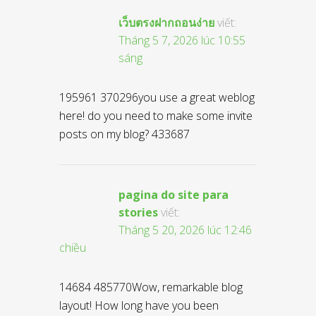
เว็บตรงฝากถอนง่าย
viết:
Tháng 5 7, 2026 lúc 10:55
sáng
195961 370296you use a great weblog
here! do you need to make some invite
posts on my blog? 433687
pagina do site para
stories
viết:
Tháng 5 20, 2026 lúc 12:46
chiều
14684 485770Wow, remarkable blog
layout! How long have you been