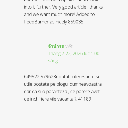
into it further. Very good article , thanks
and we want much more! Added to
FeedBurner as nicely 859035
จำนำรถ
viết:
Tháng 7 22, 2026 lúc 1:00
sáng
649522 579628noutati interesante si
utile postate pe blogul dumneavoastra.
dar ca si o paranteza , ce parere aveti
de inchiriere vile vacanta ?. 41189