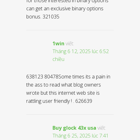
for those interested in binary options
can get an exclusive binary options
bonus. 321035
1win
viết:
Tháng 6 12, 2025 lúc 6:52
chiều
638123 80478Some times its a pain in
the ass to read what blog owners
wrote but this internet web site is
rattling user friendly ! . 626639
Buy glock 43x usa
viết:
Tháng 6 25, 2025 lúc 7:41