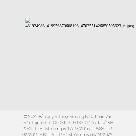
© 2022 Bản quyền thuộc về công ty Cổ Phần Vạn
Sơn Thịnh Phát. GPDKKD: 0313701476 do sở KH
& ĐT TP.HCM cấp ngày 17/03/2016. GPVSATTP:
92/2019 – BQL ATTP HCM cấp ngày 04/04/2022.