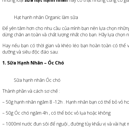
những loại
sữa hạt hạnh nhân
này có thật nhưng cũng có giả
Hạt hạnh nhân Organic làm sữa
Để yên tâm hơn cho nhu cầu của mình bạn nên lựa chọn nhữn
dừng chân an toàn và chất lượng nhất cho bạn. Hãy lựa chọn
Hay nếu bạn có thời gian và khéo léo bạn hoàn toàn có thể 
dưỡng và siêu độc đáo sau:
1. Sữa Hạnh Nhân – Óc Chó
Sữa hạnh nhân Óc chó
Thành phần và cách sơ chế :
– 50g hạnh nhân ngâm 8 -12h . Hạnh nhân bạn có thể bỏ vỏ hoặ
– 50g Óc chó ngâm 4h , có thể bóc vỏ lụa hoặc không
– 1000ml nước đun sôi để nguội , đường tùy khẩu vị và vài hạt 