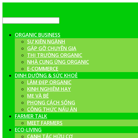
ORGANIC BUSINESS
SỰ KIỆN NGÀNH
GẶP GỠ CHUYÊN GIA
THỊ TRƯỜNG ORGANIC
NHÀ CUNG ỨNG ORGANIC
E-COMMERCE
DINH DƯỠNG & SỨC KHOẺ
LÀM ĐẸP ORGANIC
KINH NGHIỆM HAY
MẸ VÀ BÉ
PHONG CÁCH SỐNG
CÔNG THỨC NẤU ĂN
FARMER TALK
MEET FARMERS
ECO-LIVING
CANH TÁC HỮU CƠ