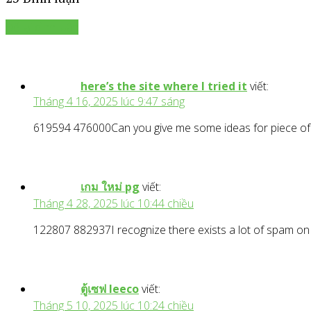
Để lại bình luận
here’s the site where I tried it
viết:
Tháng 4 16, 2025 lúc 9:47 sáng
619594 476000Can you give me some ideas for piece of 
เกม ใหม่ pg
viết:
Tháng 4 28, 2025 lúc 10:44 chiều
122807 882937I recognize there exists a lot of spam on
ตู้เซฟ leeco
viết:
Tháng 5 10, 2025 lúc 10:24 chiều