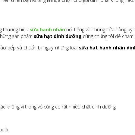
 nên khiến bạn lo lắng khi lựa chọn cho gia đình phải không nào
g thương hiệu
sữa hạnh nhân
nổi tiếng và những cửa hàng uy t
 những sản phẩm
sữa hạt dinh dưỡng
cùng chúng tôi để chăm 
vào bếp và chuẩn bị ngay những loại
sữa hạt hạnh nhân di
c không vì trong vỏ cũng có rất nhiều chất dinh dưỡng
muối