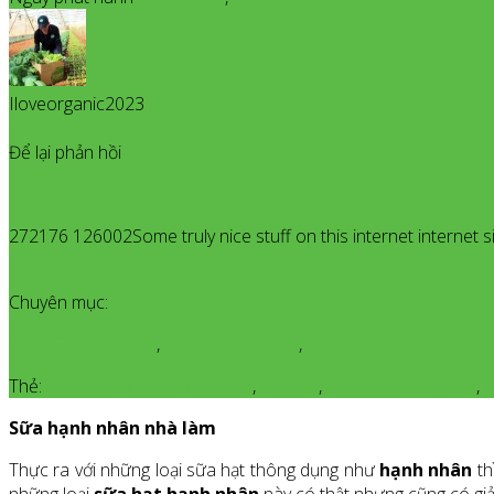
Iloveorganic2023
All posts from Iloveorganic2023
23
Để lại phản hồi
Veneer Pattaya
272176 126002Some truly nice stuff on this internet internet site
Thêm bình luận
Chuyên mục:
Công Thức Nấu Ăn
,
Kinh Nghiệm Hay
,
Sức Khoẻ và Dinh Dưỡn
Thẻ:
cách mix vị sữa hạnh nhân
,
sữa hạt
,
sua hat dinh duong
,
s
Sữa hạnh nhân nhà làm
Thực ra với những loại sữa hạt thông dụng như
hạnh nhân
th