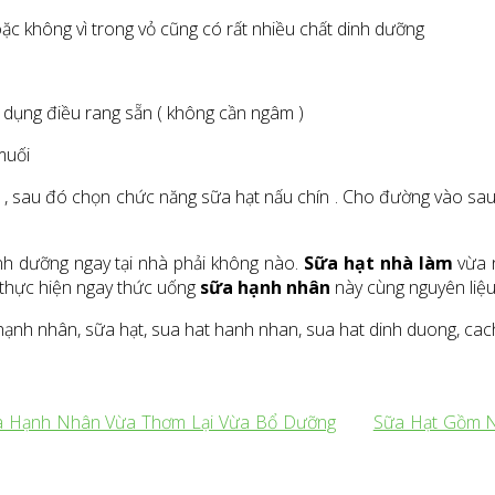
c không vì trong vỏ cũng có rất nhiều chất dinh dưỡng
ử dụng điều rang sẵn ( không cần ngâm )
muối
ối , sau đó chọn chức năng sữa hạt nấu chín . Cho đường vào sau
nh dưỡng ngay tại nhà phải không nào.
Sữa hạt nhà làm
vừa n
 thực hiện ngay thức uống
sữa hạnh nhân
này cùng nguyên liệu
hạnh nhân, sữa hạt, sua hat hanh nhan, sua hat dinh duong, cach
a Hạnh Nhân Vừa Thơm Lại Vừa Bổ Dưỡng
Sữa Hạt Gồm N