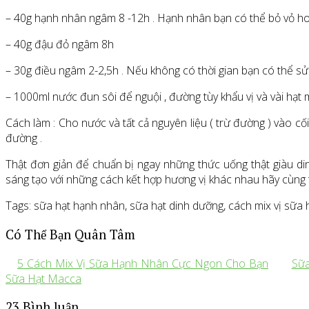
– 40g hạnh nhân ngâm 8 -12h . Hạnh nhân bạn có thể bỏ vỏ hoặ
– 40g đậu đỏ ngâm 8h
– 30g điều ngâm 2-2,5h . Nếu không có thời gian bạn có thể s
– 1000ml nước đun sôi để nguội , đường tùy khẩu vị và vài hạt 
Cách làm : Cho nước và tất cả nguyên liệu ( trừ đường ) vào c
đường .
Thật đơn giản để chuẩn bị ngay những thức uống thật giàu di
sáng tạo với những cách kết hợp hương vị khác nhau hãy cùng
Tags: sữa hạt hạnh nhân, sữa hạt dinh dưỡng, cách mix vị sữa 
Có Thể Bạn Quân Tâm
5 Cách Mix Vị Sữa Hạnh Nhân Cực Ngon Cho Bạn
Sữ
Sữa Hạt Macca
23 Bình luận