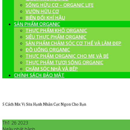
SỐNG HỮU CƠ – ORGANIC LIFE
VƯỜN HỮU CƠ
BIẾN ĐỔI KHÍ HẬU
SẢN PHẨM ORGANIC
THỰC PHẨM KHÔ ORGANIC
SIÊU THỰC PHẨM ORGANIC
SẢN PHẨM CHĂM SÓC CƠ THỂ VÀ LÀM ĐẸP
ĐỒ UỐNG ORGANIC
THỰC PHẨM ORGANIC CHO MẸ VÀ BÉ
THỰC PHẨM TƯƠI SỐNG ORGANIC
CHĂM SÓC NHÀ VÀ BẾP
CHÍNH SÁCH BẢO MẬT
5 Cách Mix Vị Sữa Hạnh Nhân Cực Ngon Cho Bạn
Th1 26 2023
Ngày phát hành
Tháng 1
26
,
2023