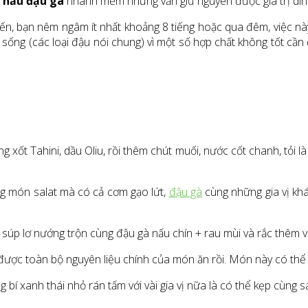
 nấu đậu gà
nhanh mềm nhưng vẫn giữ nguyên được giá trị din
n, bạn nêm ngâm ít nhất khoảng 8 tiếng hoặc qua đêm, việc này
 sống (các loại đậu nói chung) vì một số hợp chất không tốt cần đ
ng xốt Tahini, dầu Oliu, rồi thêm chút muối, nước cốt chanh, tỏ
g món salat mà có cả cơm gạo lứt,
đậu gà
cùng những gia vị kh
súp lơ nướng trộn cùng đậu gà nấu chín + rau mùi và rắc thêm 
được toàn bộ nguyên liệu chính của món ăn rồi. Món này có thể
bí xanh thái nhỏ rán tấm với vài gia vị nữa là có thể kẹp cùng 