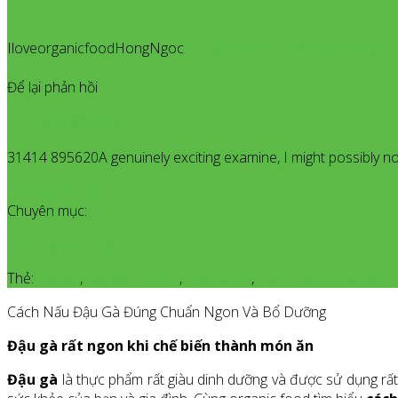
IloveorganicfoodHongNgoc
All posts from Iloveorganicfoo
22
Để lại phản hồi
แนะนำซีรีส์น่าดู
31414 895620A genuinely exciting examine, I might possibly no
Thêm bình luận
Chuyên mục:
Kinh Nghiệm Hay
Thẻ:
đậu gà
,
đậu gà organic
,
hạt đậu gà
,
món ngo từ đậu gà
Cách Nấu Đậu Gà Đúng Chuẩn Ngon Và Bổ Dưỡng
Đậu gà rất ngon khi chế biến thành món ăn
Đậu gà
là thực phẩm rất giàu dinh dưỡng và được sử dụng rất