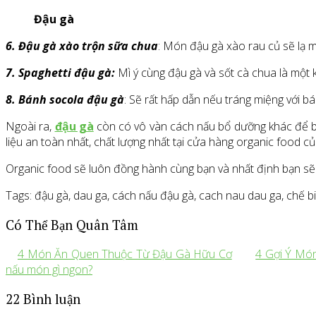
Đậu gà
6. Đậu gà xào trộn sữa chua
: Món đậu gà xào rau củ sẽ lạ 
7. Spaghetti đậu gà:
Mì ý cùng đậu gà và sốt cà chua là một
8. Bánh socola đậu gà
: Sẽ rất hấp dẫn nếu tráng miệng với b
Ngoài ra,
đậu gà
còn có vô vàn cách nấu bổ dưỡng khác để bạ
liệu an toàn nhất, chất lượng nhất tại cửa hàng organic food c
Organic food sẽ luôn đồng hành cùng bạn và nhất định bạn sẽ r
Tags: đậu gà, dau ga, cách nấu đậu gà, cach nau dau ga, chế b
Có Thể Bạn Quân Tâm
4 Món Ăn Quen Thuộc Từ Đậu Gà Hữu Cơ
4 Gợi Ý Mó
nấu món gì ngon?
22 Bình luận