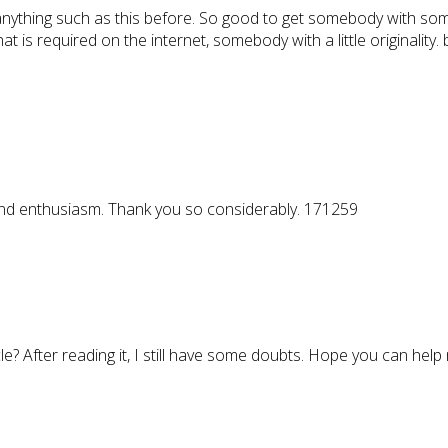
thing such as this before. So good to get somebody with some 
hat is required on the internet, somebody with a little originality
and enthusiasm. Thank you so considerably. 171259
e? After reading it, I still have some doubts. Hope you can help