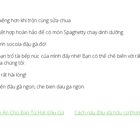
miệng hơn khi trộn cùng sữa chua.
 kết hợp hoàn hảo để có món Spaghetty chay dinh dưỡng.
ánh socola đậu gà đó!
n trổ tài bếp núc của mình đấy nhé! Bạn có thể chế biến với rấ
ủa chúng tôi.
ất hài lòng!
iến đậu gà ngon, che bien dau ga ngon.
n Ăn Cho Bạn Từ Hạt Đậu Gà
Cách nấu đậu gà hữu cơ thơm