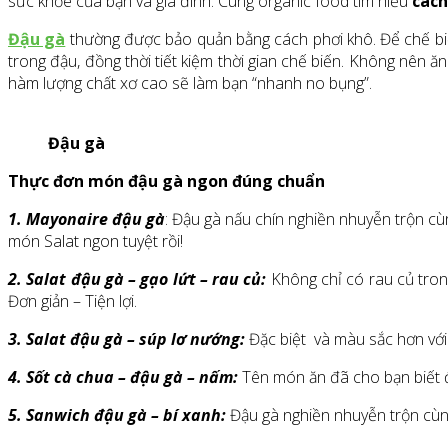
sức khỏe của bạn và gia đình. Cùng organic food tìm hiểu
cách
Đậu gà
thường được bảo quản bằng cách phơi khô. Để chế biế
trong đậu, đồng thời tiết kiệm thời gian chế biến. Không nên ăn
hàm lượng chất xơ cao sẽ làm bạn “nhanh no bụng”.
Đậu gà
Thực đơn món đậu gà ngon đúng chuẩn
1. Mayonaire đậu gà
: Đậu gà nấu chín nghiền nhuyễn trộn cù
món Salat ngon tuyệt rồi!
2. Salat đậu gà – gạo lứt – rau củ:
Không chỉ có rau củ tron
Đơn giản – Tiện lợi.
3. Salat đậu gà – súp lơ nướng:
Đặc biệt và màu sắc hơn với 
4. Sốt cà chua – đậu gà – nấm:
Tên món ăn đã cho bạn biết 
5. Sanwich đậu gà – bí xanh:
Đậu gà nghiền nhuyễn trộn cùng 