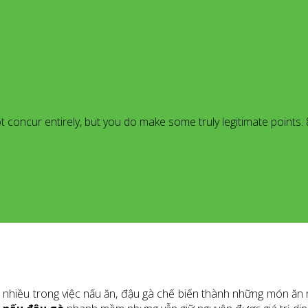
dHongNgoc
t concur entirely, but you do make some truly legitimate points
 nhiều trong việc nấu ăn, đậu gà chế biến thành những món ăn r