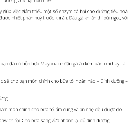
h dưỡng của hạt đậu nhé!
 giúp việc giảm thiểu một số enzym có hại cho đường tiêu hoá
ược nhiệt phân huỷ trước khi ăn. Đậu gà khi ăn thì bùi ngọt, với
i là bạn đã có hỗn hợp Mayonaire đậu gà ăn kèm bánh mì hay các
ác sẽ cho bạn món chính cho bữa tối hoàn hảo – Dinh dưỡng –
vừng.
 làm món chính cho bữa tối ấm cúng và ăn nhẹ đều được đó.
sanwich rồi. Cho bữa sáng vừa nhanh lại đủ dinh dưỡng!