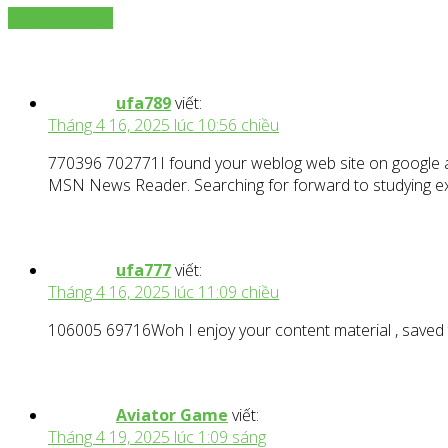
Để lại bình luận
ufa789
viết:
Tháng 4 16, 2025 lúc 10:56 chiều
770396 702771I found your weblog web site on google and
MSN News Reader. Searching for forward to studying ext
ufa777
viết:
Tháng 4 16, 2025 lúc 11:09 chiều
106005 69716Woh I enjoy your content material , saved t
Aviator Game
viết:
Tháng 4 19, 2025 lúc 1:09 sáng