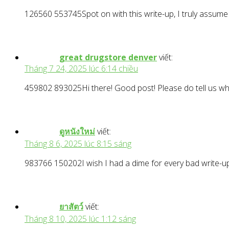
126560 553745Spot on with this write-up, I truly assume t
great drugstore denver
viết:
Tháng 7 24, 2025 lúc 6:14 chiều
459802 893025Hi there! Good post! Please do tell us wh
ดูหนังใหม่
viết:
Tháng 8 6, 2025 lúc 8:15 sáng
983766 150202I wish I had a dime for every bad write-up I
ยาสัตว์
viết:
Tháng 8 10, 2025 lúc 1:12 sáng