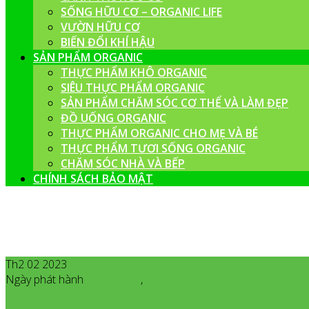
SỐNG HỮU CƠ – ORGANIC LIFE
VƯỜN HỮU CƠ
BIẾN ĐỔI KHÍ HẬU
SẢN PHẨM ORGANIC
THỰC PHẨM KHÔ ORGANIC
SIÊU THỰC PHẨM ORGANIC
SẢN PHẨM CHĂM SÓC CƠ THỂ VÀ LÀM ĐẸP
ĐỒ UỐNG ORGANIC
THỰC PHẨM ORGANIC CHO MẸ VÀ BÉ
THỰC PHẨM TƯƠI SỐNG ORGANIC
CHĂM SÓC NHÀ VÀ BẾP
CHÍNH SÁCH BẢO MẬT
Th2 02 2023
Ngày phát hành
Tháng 2
02
,
2023