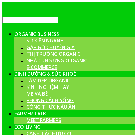
ORGANIC BUSINESS
SỰ KIỆN NGÀNH
GẶP GỠ CHUYÊN GIA
THỊ TRƯỜNG ORGANIC
NHÀ CUNG ỨNG ORGANIC
E-COMMERCE
DINH DƯỠNG & SỨC KHOẺ
LÀM ĐẸP ORGANIC
KINH NGHIỆM HAY
MẸ VÀ BÉ
PHONG CÁCH SỐNG
CÔNG THỨC NẤU ĂN
FARMER TALK
MEET FARMERS
ECO-LIVING
CANH TÁC HỮU CƠ