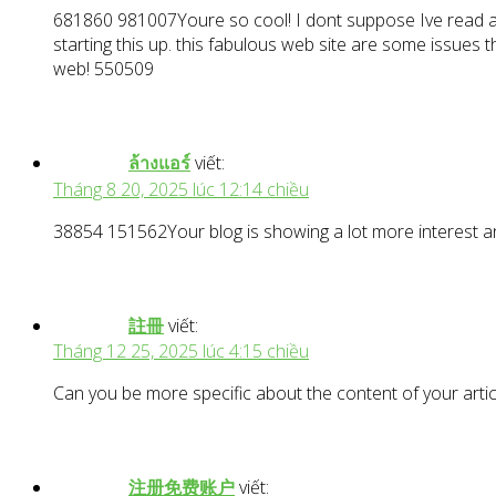
681860 981007Youre so cool! I dont suppose Ive read any
starting this up. this fabulous web site are some issues t
web! 550509
ล้างแอร์
viết:
Tháng 8 20, 2025 lúc 12:14 chiều
38854 151562Your blog is showing a lot more interest 
註冊
viết:
Tháng 12 25, 2025 lúc 4:15 chiều
Can you be more specific about the content of your articl
注册免费账户
viết: