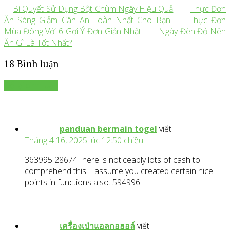
Bí Quyết Sử Dụng Bột Chùm Ngây Hiệu Quả
Thực Đơn
Ăn Sáng Giảm Cân An Toàn Nhất Cho Bạn
Thực Đơn
Mùa Đông Với 6 Gợi Ý Đơn Giản Nhất
Ngày Đèn Đỏ Nên
Ăn Gì Là Tốt Nhất?
18 Bình luận
Để lại bình luận
panduan bermain togel
viết:
Tháng 4 16, 2025 lúc 12:50 chiều
363995 28674There is noticeably lots of cash to
comprehend this. I assume you created certain nice
points in functions also. 594996
เครื่องเป่าแอลกอฮอล์
viết: