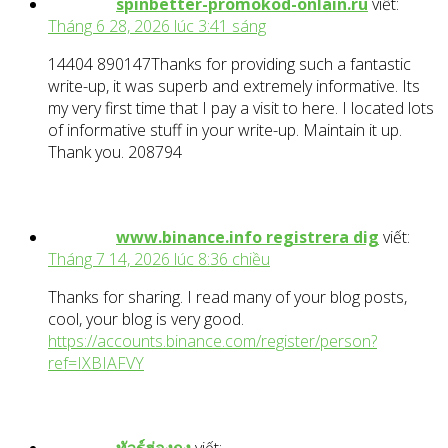
spinbetter-promokod-onlain.ru
viết:
Tháng 6 28, 2026 lúc 3:41 sáng
14404 890147Thanks for providing such a fantastic
write-up, it was superb and extremely informative. Its
my very first time that I pay a visit to here. I located lots
of informative stuff in your write-up. Maintain it up.
Thank you. 208794
www.binance.info registrera dig
viết:
Tháng 7 14, 2026 lúc 8:36 chiều
Thanks for sharing. I read many of your blog posts,
cool, your blog is very good.
https://accounts.binance.com/register/person?
ref=IXBIAFVY