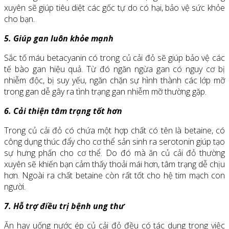
xuyên sẽ giúp tiêu diệt các gốc tự do có hại, bảo vệ sức khỏe
cho bạn.
5. Giúp gan luôn khỏe mạnh
Sắc tố máu betacyanin có trong củ cải đỏ sẽ giúp bảo vệ các
tế bào gan hiệu quả. Từ đó ngăn ngừa gan có nguy cơ bị
nhiễm độc, bị suy yếu, ngăn chặn sự hình thành các lớp mỡ
trong gan dễ gây ra tình trạng gan nhiễm mỡ thường gặp.
6. Cải thiện tâm trạng tốt hơn
Trong củ cải đỏ có chứa một hợp chất có tên là betaine, có
công dụng thúc đẩy cho cơ thể sản sinh ra serotonin giúp tạo
sự hưng phấn cho cơ thể. Do đó mà ăn củ cải đỏ thường
xuyên sẽ khiến bạn cảm thấy thoải mái hơn, tâm trạng dễ chịu
hơn. Ngoài ra chất betaine còn rất tốt cho hệ tim mạch con
người.
7. Hỗ trợ điều trị bệnh ung thư
Ăn hay uống nước ép củ cải đỏ đều có tác dụng trong việc