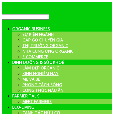
ORGANIC BUSINESS
SỰ KIỆN NGÀNH
GẶP GỠ CHUYÊN GIA
THỊ TRƯỜNG ORGANIC
NHÀ CUNG ỨNG ORGANIC
E-COMMERCE
DINH DƯỠNG & SỨC KHOẺ
LÀM ĐẸP ORGANIC
KINH NGHIỆM HAY
MẸ VÀ BÉ
PHONG CÁCH SỐNG
CÔNG THỨC NẤU ĂN
FARMER TALK
MEET FARMERS
ECO-LIVING
CANH TÁC HỮU CƠ