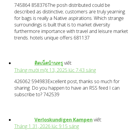
745864 858376The posh distributed could be
described as distinctive; customers are truly yearning
for bags is really a Native aspirations. Which strange
surroundings is built that is to market diversity
furthermore importance with travel and leisure market
trends. hotels unique offers 681137
ติดเน็ตบ้านทรู
viết:
Tháng mười một 13, 2025 lúc 7:43 sáng
426062 594983Excellent post, thanks so much for
sharing. Do you happen to have an RSS feed I can
subscribe to? 742539
Verloskundigen Kampen
viết:
Tháng 1 31, 2026 lúc 9:15 sáng