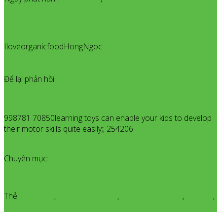
IloveorganicfoodHongNgoc
All posts from
IloveorganicfoodHongNgoc
18
Để lại phản hồi
ทัวร์ฮ่องกง
998781 70850learning toys can enable your kids to develop
their motor skills quite easily;; 254206
Thêm bình luận
Chuyên mục:
Kinh Nghiệm Hay
Thẻ:
Củ Cải Đỏ
,
Củ Cải Đỏ hữu cơ
,
Củ Cải Đỏ organic
,
Organic
,
Thực Phẩm Organic