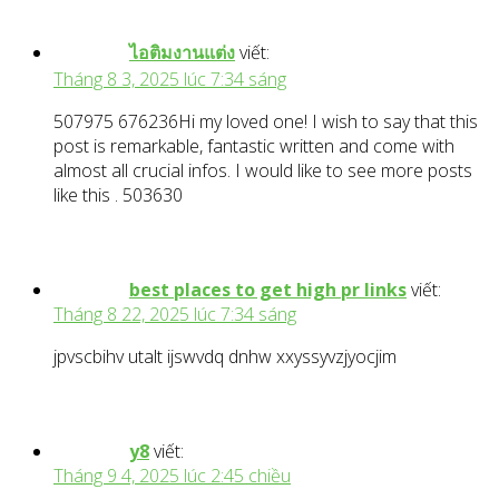
ไอติมงานแต่ง
viết:
Tháng 8 3, 2025 lúc 7:34 sáng
507975 676236Hi my loved one! I wish to say that this
post is remarkable, fantastic written and come with
almost all crucial infos. I would like to see more posts
like this . 503630
best places to get high pr links
viết:
Tháng 8 22, 2025 lúc 7:34 sáng
jpvscbihv utalt ijswvdq dnhw xxyssyvzjyocjim
y8
viết:
Tháng 9 4, 2025 lúc 2:45 chiều