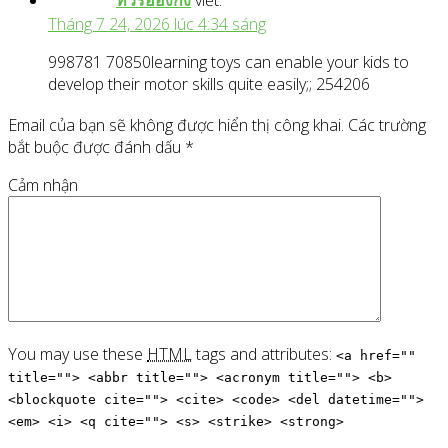
ทัวร์ฮ่องกง
viết:
Tháng 7 24, 2026 lúc 4:34 sáng
998781 70850learning toys can enable your kids to
develop their motor skills quite easily;; 254206
Email của bạn sẽ không được hiển thị công khai.
Các trường
bắt buộc được đánh dấu
*
Cảm nhận
You may use these
HTML
tags and attributes:
<a href=""
title=""> <abbr title=""> <acronym title=""> <b>
<blockquote cite=""> <cite> <code> <del datetime="">
<em> <i> <q cite=""> <s> <strike> <strong>