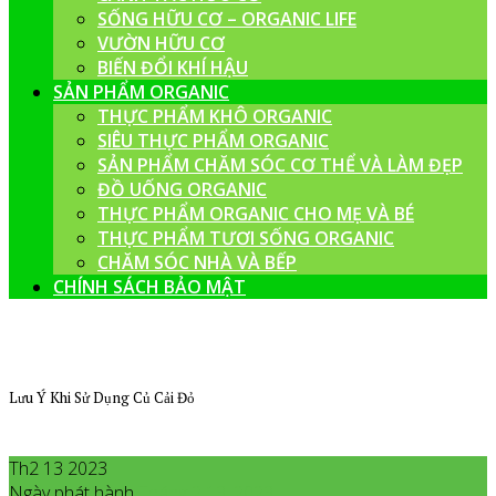
SỐNG HỮU CƠ – ORGANIC LIFE
VƯỜN HỮU CƠ
BIẾN ĐỔI KHÍ HẬU
SẢN PHẨM ORGANIC
THỰC PHẨM KHÔ ORGANIC
SIÊU THỰC PHẨM ORGANIC
SẢN PHẨM CHĂM SÓC CƠ THỂ VÀ LÀM ĐẸP
ĐỒ UỐNG ORGANIC
THỰC PHẨM ORGANIC CHO MẸ VÀ BÉ
THỰC PHẨM TƯƠI SỐNG ORGANIC
CHĂM SÓC NHÀ VÀ BẾP
CHÍNH SÁCH BẢO MẬT
Lưu Ý Khi Sử Dụng Củ Cải Đỏ
Th2 13 2023
Ngày phát hành
Tháng 2
13
,
2023