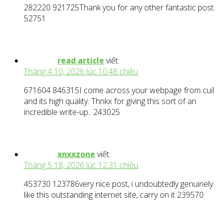
282220 921725Thank you for any other fantastic post.
52751
read article
viết:
Tháng 4 10, 2026 lúc 10:48 chiều
671604 846315I come across your webpage from cuil
and its high quality. Thnkx for giving this sort of an
incredible write-up.. 243025
xnxxzone
viết:
Tháng 5 18, 2026 lúc 12:31 chiều
453730 123786very nice post, i undoubtedly genuinely
like this outstanding internet site, carry on it 239570