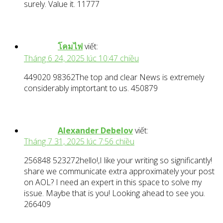
surely. Value it. 11777
โคมไฟ
viết:
Tháng 6 24, 2025 lúc 10:47 chiều
449020 98362The top and clear News is extremely
considerably imptortant to us. 450879
Alexander Debelov
viết:
Tháng 7 31, 2025 lúc 7:56 chiều
256848 523272hello!,I like your writing so significantly!
share we communicate extra approximately your post
on AOL? I need an expert in this space to solve my
issue. Maybe that is you! Looking ahead to see you.
266409