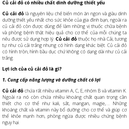
Củ cải đỏ có nhiều chất dinh dưỡng thiết yếu
Củ cải đỏ
là nguyên liệu chế biến món ăn ngon và giàu dinh
dưỡng thiết yếu nhất cho sức khỏe của gia đình bạn, ngoài ra
củ cải đỏ còn được dùng để làm những vị thuốc chữa bệnh
và phòng bệnh thật hiệu quả cho cơ thể của mỗi chúng ta
nếu được sử dụng hợp lý.
Củ cải đỏ
thuộc họ nhà Cải, tương
tự như củ cải trắng nhưng có hình dạng khác biệt. Củ cải đỏ
có hình tròn, hình bầu dục chứ không có dạng dài như củ cải
trắng.
Lợi ích của củ cải đỏ là gì?
1. Cung cấp năng lượng và dưỡng chất có lợi
Củ cải đỏ
chứa rất nhiều vitamin A, C, E, nhóm B và vitamin K.
Ngoài ra nó còn chứa nhiều khoáng chất quan trọng cần
thiết cho cơ thể như kali, sắt, mangan, magie,…. Những
khoáng chất và vitamin này bổ dưỡng cho cơ thể và giúp cơ
thể khỏe mạnh hơn, phòng ngừa được nhiều chứng bệnh
nguy hại.