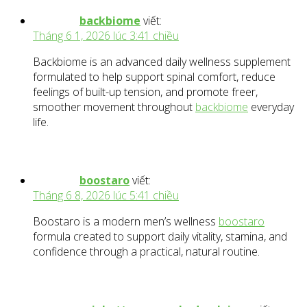
backbiome
viết:
Tháng 6 1, 2026 lúc 3:41 chiều
Backbiome is an advanced daily wellness supplement
formulated to help support spinal comfort, reduce
feelings of built-up tension, and promote freer,
smoother movement throughout
backbiome
everyday
life.
boostaro
viết:
Tháng 6 8, 2026 lúc 5:41 chiều
Boostaro is a modern men’s wellness
boostaro
formula created to support daily vitality, stamina, and
confidence through a practical, natural routine.