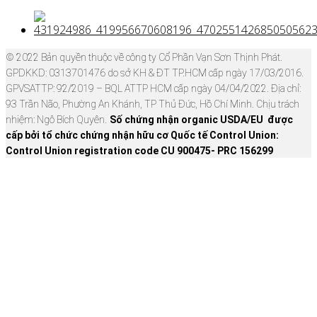
© 2022 Bản quyền thuộc về công ty Cổ Phần Vạn Sơn Thịnh Phát.
GPDKKD: 0313701476 do sở KH & ĐT TP.HCM cấp ngày 17/03/2016.
GPVSATTP: 92/2019 – BQL ATTP HCM cấp ngày 04/04/2022. Địa chỉ:
93 Trần Não, Phường An Khánh, TP Thủ Đức, Hồ Chí Minh. Chịu trách
nhiệm: Ngô Bích Quyên.
Số chứng nhận organic USDA/EU được
cấp bởi tổ chức chứng nhận hữu cơ Quốc tế Control Union:
Control Union registration code CU 900475- PRC 156299