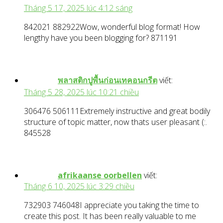
Tháng 5 17, 2025 lúc 4:12 sáng
842021 882922Wow, wonderful blog format! How
lengthy have you been blogging for? 871191
พลาสติกปูพื้นก่อนเทคอนกรีต
viết:
Tháng 5 28, 2025 lúc 10:21 chiều
306476 506111Extremely instructive and great bodily
structure of topic matter, now thats user pleasant (:.
845528
afrikaanse oorbellen
viết:
Tháng 6 10, 2025 lúc 3:29 chiều
732903 746048I appreciate you taking the time to
create this post. It has been really valuable to me