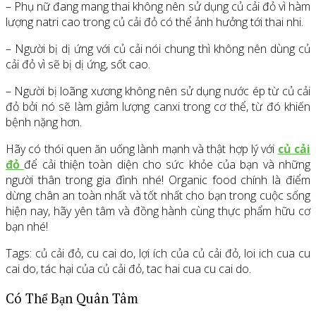
– Phụ nữ đang mang thai không nên sử dụng củ cải đỏ vì hàm
lượng natri cao trong củ cải đỏ có thể ảnh hưởng tới thai nhi.
– Người bị dị ứng với củ cải nói chung thì không nên dùng củ
cải đỏ vì sẽ bị dị ứng, sốt cao.
– Người bị loãng xương không nên sử dụng nước ép từ củ cải
đỏ bởi nó sẽ làm giảm lượng canxi trong cơ thể, từ đó khiến
bệnh nặng hơn.
Hãy có thói quen ăn uống lành mạnh và thật hợp lý với
củ cải
đỏ
để cải thiện toàn diện cho sức khỏe của bạn và những
người thân trong gia đình nhé! Organic food chính là điểm
dừng chân an toàn nhất và tốt nhất cho bạn trong cuộc sống
hiện nay, hãy yên tâm và đồng hành cùng thực phẩm hữu cơ
bạn nhé!
Tags: củ cải đỏ, cu cai do, lợi ích của củ cải đỏ, loi ich cua cu
cai do, tác hại của củ cải đỏ, tac hai cua cu cai do.
Có Thể Bạn Quân Tâm