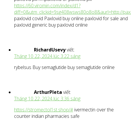
https://60.viromin.com/index/d1?
diff=0&utm_clickid=9sg408wsws80o8o8&aurl=http://paxl
paxlovid covid Paxlovid buy online paxlovid for sale and
paxlovid generic buy paxlovid online
RichardUsevy
viết:
Tháng 10 22, 2024 lúc 3:22 sáng
rybelsus Buy semaglutide buy semaglutide online
ArthurPleta
viết:
Tháng 10 22, 2024 lúc 3:36 sáng
https://stromectol1st.shop/#
ivermectin over the
counter indian pharmacies safe