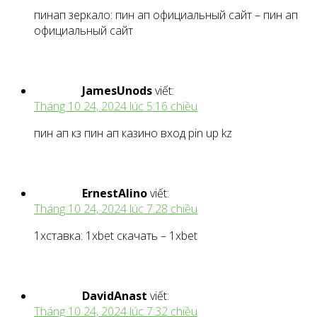
пинап зеркало: пин ап официальный сайт – пин ап
официальный сайт
JamesUnods
viết:
Tháng 10 24, 2024 lúc 5:16 chiều
пин ап кз пин ап казино вход pin up kz
ErnestAlino
viết:
Tháng 10 24, 2024 lúc 7:28 chiều
1хставка: 1xbet скачать – 1xbet
DavidAnast
viết:
Tháng 10 24, 2024 lúc 7:32 chiều