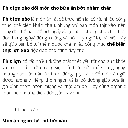
Thịt lợn xào đổi món cho bữa ăn bớt nhàm chán
Thịt lợn xào
là món ăn rất dễ thực hiện lại có rất nhiều công
thức chế biến khác nhau, nhưng với bạn món thịt xào nên
thay đổi thế nào để bớt ngấy và lại thêm phong phú cho thực
đơn hàng ngày? đừng lo lắng và bớt suy nghĩ lại, bài viết này
sẽ giúp bạn bỏ túi thêm được khá nhiều công thức
chế biến
thịt lợn xào
độc đáo cho mình đấy nhé!
Thịt lợn
có rất nhiều dưỡng chất thiết yếu tốt cho sức khỏe
và hỗ trợ rất nhiều trong việc cải thiện sức khỏe hàng ngày,
nhưng bạn cần nấu ăn theo đúng quy cách để món ăn giữ
được hương vị riêng, thơm ngon và lại bổ dưỡng giúp bữa ăn
gia đình thêm ngon miệng và thật ấm áp. Hãy cùng organic
thực hiện những điều đơn giản này nhé!
thịt heo xào
Món ăn ngon từ thịt lợn xào