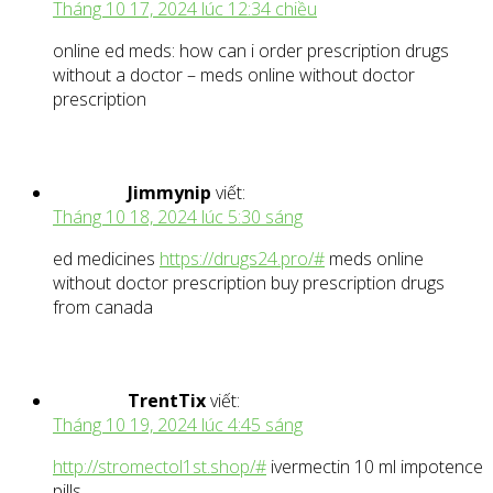
Tháng 10 17, 2024 lúc 12:34 chiều
online ed meds: how can i order prescription drugs
without a doctor – meds online without doctor
prescription
Jimmynip
viết:
Tháng 10 18, 2024 lúc 5:30 sáng
ed medicines
https://drugs24.pro/#
meds online
without doctor prescription buy prescription drugs
from canada
TrentTix
viết:
Tháng 10 19, 2024 lúc 4:45 sáng
http://stromectol1st.shop/#
ivermectin 10 ml impotence
pills