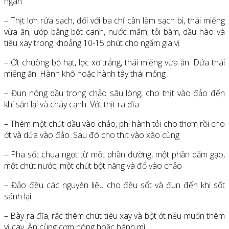
ngán
– Thịt lợn rửa sạch, đối với ba chỉ cần làm sạch bì, thái miếng
vừa ăn, ướp bằng bột canh, nước mắm, tỏi băm, dầu hào và
tiêu xay trong khoảng 10-15 phút cho ngấm gia vị
– Ớt chuông bỏ hạt, lọc xơ trắng, thái miếng vừa ăn. Dứa thái
miếng ăn. Hành khô hoặc hành tây thái mỏng
– Đun nóng dầu trong chảo sâu lòng, cho thịt vào đảo đến
khi săn lại và cháy cạnh. Vớt thịt ra đĩa
– Thêm một chút dầu vào chảo, phi hành tỏi cho thơm rồi cho
ớt và dứa vào đảo. Sau đó cho thịt vào xào cùng
– Pha sốt chua ngọt từ một phần đường, một phần dấm gạo,
một chút nước, một chút bột năng và đổ vào chảo
– Đảo đều các nguyên liệu cho đều sốt và đun đến khi sốt
sánh lại
– Bày ra đĩa, rắc thêm chút tiêu xay và bột ớt nếu muốn thêm
vị cay. Ăn cùng cơm nóng hoặc bánh mì.