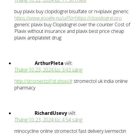
Tháng 10 22, 2024 lúc 11:56 chiều
buy plavix buy clopidogrel bisulfate or п»їplavix generic
https://www.google.nu/url?q=https://clopidogrel.pro
generic plavix buy Clopidogrel over the counter Cost of
Plavix without insurance and plavix best price cheap
plavix antiplatelet drug
ArthurPleta
viết:
Tháng 10 23, 2024 lúc 3:43 sáng
http://stromectol1st.shop/#
stromectol uk india online
pharmacy
RichardUsevy
viết:
Tháng 10 23, 2024 lúc 4:54 sáng
minocycline online stromectol fast delivery ivermectin