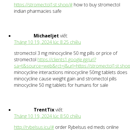
https://stromectol1st.shop/#
how to buy stromectol
indian pharmacies safe
Michaeljet
viết:
Tháng 10 19, 2024 lúc 8:25 chiều
stromectol 3 mg minocycline 50 mg pills or price of
stromectol
https://clients1.google.gg/url?
sa=t&source=web&rct=j&url=https://stromectol1st.sho
minocycline interactions minocycline 50mg tablets does
minocycline cause weight gain and stromectol pills
minocycline 50 mg tablets for humans for sale
TrentTix
viết:
Tháng 10 19, 2024 lúc 8:50 chiều
http://rybelsus.icu/#
order Rybelsus ed meds online