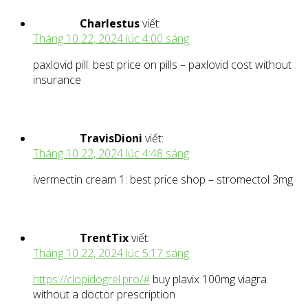
Charlestus
viết:
Tháng 10 22, 2024 lúc 4:00 sáng
paxlovid pill: best price on pills – paxlovid cost without
insurance
TravisDioni
viết:
Tháng 10 22, 2024 lúc 4:48 sáng
ivermectin cream 1: best price shop – stromectol 3mg
TrentTix
viết:
Tháng 10 22, 2024 lúc 5:17 sáng
https://clopidogrel.pro/#
buy plavix 100mg viagra
without a doctor prescription