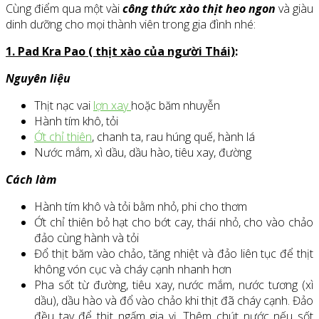
Cùng điểm qua một vài
công thức xào thịt heo ngon
và giàu
dinh dưỡng cho mọi thành viên trong gia đình nhé:
1. Pad Kra Pao ( thịt xào của người Thái)
:
Nguyên liệu
Thịt nạc vai
lợn xay
hoặc băm nhuyễn
Hành tím khô, tỏi
Ớt chỉ thiên
, chanh ta, rau húng quế, hành lá
Nước mắm, xì dầu, dầu hào, tiêu xay, đường
Cách làm
Hành tím khô và tỏi bằm nhỏ, phi cho thơm
Ớt chỉ thiên bỏ hạt cho bớt cay, thái nhỏ, cho vào chảo
đảo cùng hành và tỏi
Đổ thịt băm vào chảo, tăng nhiệt và đảo liên tục để thịt
không vón cục và cháy cạnh nhanh hơn
Pha sốt từ đường, tiêu xay, nước mắm, nước tương (xì
dầu), dầu hào và đổ vào chảo khi thịt đã cháy cạnh. Đảo
đều tay để thịt ngấm gia vị. Thêm chút nước nếu sốt