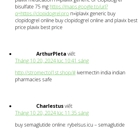
bisulfate 75 mg
https://maps.google.to/url?
q=https://clopidogrel.pro
п»їplavix generic buy
clopidogrel online buy clopidogrel online and plavix best
price plavix best price
ArthurPleta
viết:
Tháng 10 20, 2024 lúc 10:41 sáng
http://stromectol1st.shop/#
ivermectin india indian
pharmacies safe
Charlestus
viết:
Tháng 10 20, 2024 lúc 11:35 sáng
buy semaglutide online: rybelsus.icu – semaglutide