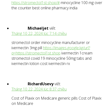
https://stromectol1st.shop/#
minocycline 100 mg over
the counter best online pharmacy india
Michaeljet
viết:
Tháng 10 22, 2024 lúc 7:14 chiều
stromectol order minocycline manufacturer or
ivermectin 3mg pill
https://images.google.kg/url?
q=https://stromectol1st.shop
ivermectin 1cream
stromectol covid 19 minocycline 50mg tabs and
ivermectin lotion cost ivermectin rx
RichardUsevy
viết:
Tháng 10 22, 2024 lúc 8:37 chiều
Cost of Plavix on Medicare generic pills Cost of Plavix
on Medicare