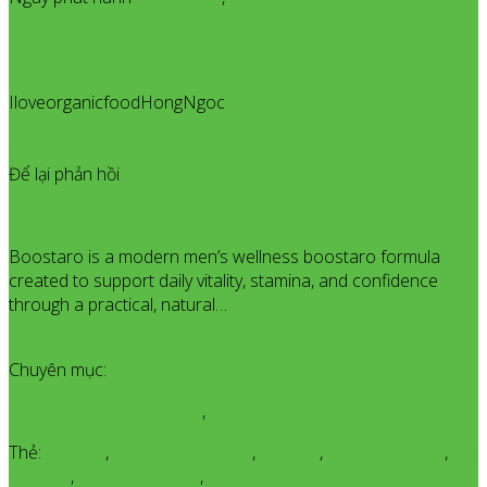
IloveorganicfoodHongNgoc
All posts from
IloveorganicfoodHongNgoc
936
Để lại phản hồi
boostaro
Boostaro is a modern men’s wellness boostaro formula
created to support daily vitality, stamina, and confidence
through a practical, natural…
Thêm bình luận
Chuyên mục:
Công Thức Nấu Ăn Ngon
,
Kinh Nghiệm Hay
Thẻ:
Organic
,
Sản phẩm Organic
,
thịt heo
,
thịt heo hữu cơ
,
thịt
heo nạc
,
thịt heo organic
,
Thực Phẩm Organic