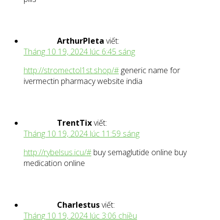
ArthurPleta
viết:
Tháng 10 19, 2024 lúc 6:45 sáng
http://stromectol1st.shop/#
generic name for
ivermectin pharmacy website india
TrentTix
viết:
Tháng 10 19, 2024 lúc 11:59 sáng
http://rybelsus.icu/#
buy semaglutide online buy
medication online
Charlestus
viết:
Tháng 10 19, 2024 lúc 3:06 chiều