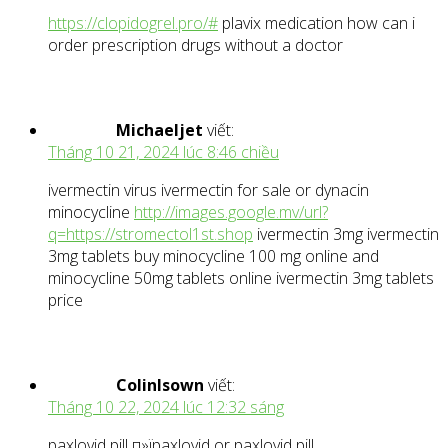
https://clopidogrel.pro/#
plavix medication how can i
order prescription drugs without a doctor
Michaeljet
viết:
Tháng 10 21, 2024 lúc 8:46 chiều
ivermectin virus ivermectin for sale or dynacin
minocycline
http://images.google.mv/url?
q=https://stromectol1st.shop
ivermectin 3mg ivermectin
3mg tablets buy minocycline 100 mg online and
minocycline 50mg tablets online ivermectin 3mg tablets
price
ColinIsown
viết:
Tháng 10 22, 2024 lúc 12:32 sáng
paxlovid pill п»їpaxlovid or paxlovid pill