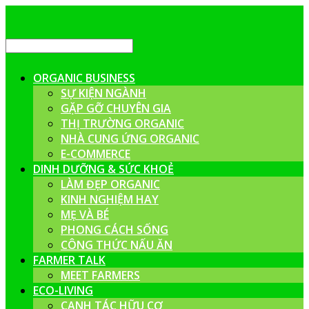
ORGANIC BUSINESS
SỰ KIỆN NGÀNH
GẶP GỠ CHUYÊN GIA
THỊ TRƯỜNG ORGANIC
NHÀ CUNG ỨNG ORGANIC
E-COMMERCE
DINH DƯỠNG & SỨC KHOẺ
LÀM ĐẸP ORGANIC
KINH NGHIỆM HAY
MẸ VÀ BÉ
PHONG CÁCH SỐNG
CÔNG THỨC NẤU ĂN
FARMER TALK
MEET FARMERS
ECO-LIVING
CANH TÁC HỮU CƠ