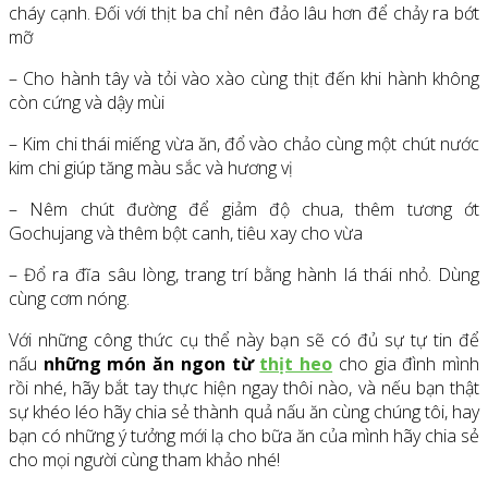
cháy cạnh. Đối với thịt ba chỉ nên đảo lâu hơn để chảy ra bớt
mỡ
– Cho hành tây và tỏi vào xào cùng thịt đến khi hành không
còn cứng và dậy mùi
– Kim chi thái miếng vừa ăn, đổ vào chảo cùng một chút nước
kim chi giúp tăng màu sắc và hương vị
– Nêm chút đường để giảm độ chua, thêm tương ớt
Gochujang và thêm bột canh, tiêu xay cho vừa
– Đổ ra đĩa sâu lòng, trang trí bằng hành lá thái nhỏ. Dùng
cùng cơm nóng.
Với những công thức cụ thể này bạn sẽ có đủ sự tự tin để
nấu
những món ăn ngon từ
thịt heo
cho gia đình mình
rồi nhé, hãy bắt tay thực hiện ngay thôi nào, và nếu bạn thật
sự khéo léo hãy chia sẻ thành quả nấu ăn cùng chúng tôi, hay
bạn có những ý tưởng mới lạ cho bữa ăn của mình hãy chia sẻ
cho mọi người cùng tham khảo nhé!