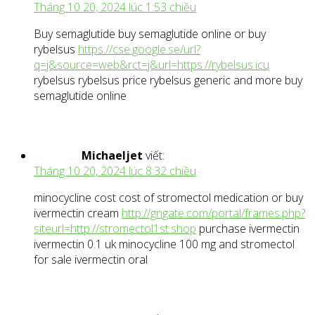
Tháng 10 20, 2024 lúc 1:53 chiều
Buy semaglutide buy semaglutide online or buy
rybelsus
https://cse.google.se/url?
q=j&source=web&rct=j&url=https://rybelsus.icu
rybelsus rybelsus price rybelsus generic and more buy
semaglutide online
Michaeljet
viết:
Tháng 10 20, 2024 lúc 8:32 chiều
minocycline cost cost of stromectol medication or buy
ivermectin cream
http://gngate.com/portal/frames.php?
siteurl=http://stromectol1st.shop
purchase ivermectin
ivermectin 0.1 uk minocycline 100 mg and stromectol
for sale ivermectin oral