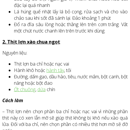
đặc lại quá nhanh
Lá húng quế nhặt lấy lá bỏ cọng, rửa sạch và cho vào
chảo sau khi sốt đã sánh lại. Đảo khoảng 1 phút
Đổ ra đĩa sâu lòng hoặc thằng lên trên cơm trắng. Vắt
một chút nước chanh lên trên trước khi dùng.
2. Thịt lợn xào chua ngọt
:
Nguyên liệu:
Thịt lợn ba chỉ hoặc nạc vai
Hành khô hoặc
hành tây
, tỏi
Đường, dấm gạo, dầu hào, tiêu, nước mắm, bột canh, bột
năng hoặc bột đao
Ớt chuông
,
dứa
chín
Cách làm
– Thịt lợn nên chọn phần ba chỉ hoặc nạc vai vì những phần
thịt này có xen lẫn mỡ sẽ giúp thịt không bị khô nếu xào quá
lửa. Đối với ba chỉ, nên chọn phần có nhiều thịt hơn mỡ sẽ đỡ