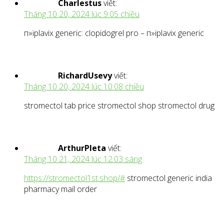
Charlestus
viết:
Tháng 10 20, 2024 lúc 9:05 chiều
п»їplavix generic: clopidogrel pro – п»їplavix generic
RichardUsevy
viết:
Tháng 10 20, 2024 lúc 10:08 chiều
stromectol tab price stromectol shop stromectol drug
ArthurPleta
viết:
Tháng 10 21, 2024 lúc 12:03 sáng
https://stromectol1st.shop/#
stromectol generic india
pharmacy mail order