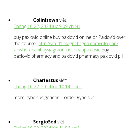
ColinIsown
viết:
Tháng 10 22, 2024 lúc 9:09 chiều
buy paxlovid online buy paxlovid online or Paxlovid over
the counter
http://vm-01.magneticgrid.com/info.php?
a=wherecanibuyviagraonlinecheappaxlovid
buy
paxlovid pharmacy and paxlovid pharmacy paxlovid pill
Charlestus
viết:
Tháng 10 22, 2024 lúc 10:14 chiều
more: rybelsus generic – order Rybelsus
SergioSed
viết: