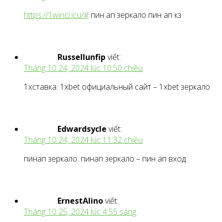
https://1winci.icu/#
пин ап зеркало пин ап кз
Russellunfip
viết:
Tháng 10 24, 2024 lúc 10:50 chiều
1хставка: 1xbet официальный сайт – 1xbet зеркало
Edwardsycle
viết:
Tháng 10 24, 2024 lúc 11:32 chiều
пинап зеркало: пинап зеркало – пин ап вход
ErnestAlino
viết:
Tháng 10 25, 2024 lúc 4:55 sáng