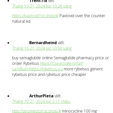
TrentTix
viết:
Tháng 10 21, 2024 lúc 10:24 sáng
https://paxlovid1st.shop/#
Paxlovid over the counter
natural ed
Bernardheind
viết:
Tháng 10 21, 2024 lúc 10:50 sáng
buy semaglutide online Semaglutide pharmacy price or
order Rybelsus
https://cse.google.nr/url?
sa=t&url=https://rybelsus.icu
more rybelsus generic
rybelsus price and rybelsus price cheaper
ArthurPleta
viết:
Tháng 10 21, 2024 lúc 2:17 chiều
http://stromectol1st.shop/#
minocycline 100 mg