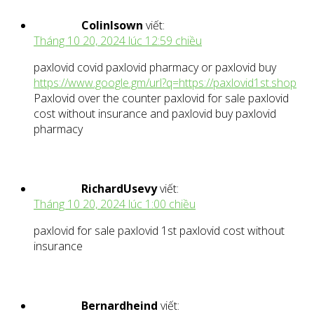
ColinIsown
viết:
Tháng 10 20, 2024 lúc 12:59 chiều
paxlovid covid paxlovid pharmacy or paxlovid buy
https://www.google.gm/url?q=https://paxlovid1st.shop
Paxlovid over the counter paxlovid for sale paxlovid
cost without insurance and paxlovid buy paxlovid
pharmacy
RichardUsevy
viết:
Tháng 10 20, 2024 lúc 1:00 chiều
paxlovid for sale paxlovid 1st paxlovid cost without
insurance
Bernardheind
viết: