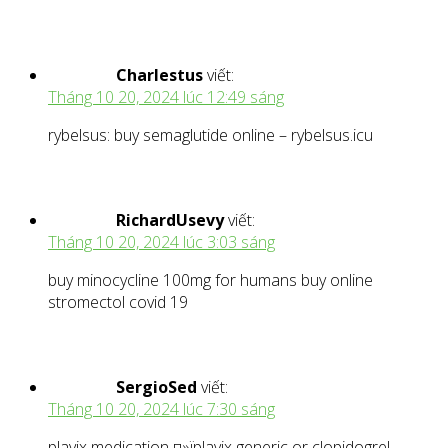
Charlestus
viết:
Tháng 10 20, 2024 lúc 12:49 sáng
rybelsus: buy semaglutide online – rybelsus.icu
RichardUsevy
viết:
Tháng 10 20, 2024 lúc 3:03 sáng
buy minocycline 100mg for humans buy online
stromectol covid 19
SergioSed
viết:
Tháng 10 20, 2024 lúc 7:30 sáng
plavix medication п»їplavix generic or clopidogrel