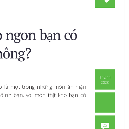
o ngon bạn có
hông?
Th2 14
2023
ho là một trong những món ăn mặn
 đình bạn, với món thịt kho bạn có
25