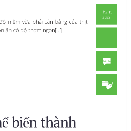
Th2 15
2023
ó độ mềm vừa phải cân bằng của thịt
món ăn có độ thơm ngon[…]
14.347
hế biến thành