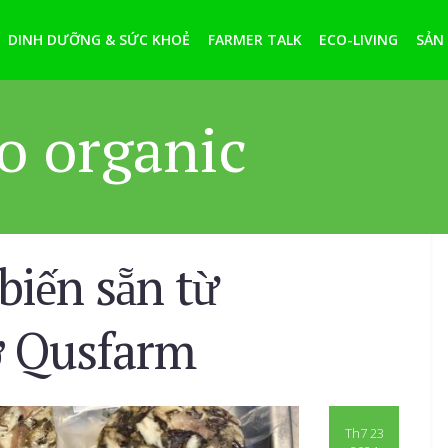
DINH DƯỠNG & SỨC KHOẺ
FARMER TALK
ECO-LIVING
SẢN
o organic
iến sẵn từ
ơ Qusfarm
Th7 23