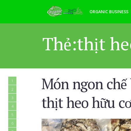
ORGANIC BUSINESS
Thẻ:thịt he
Món ngon chế b
1
2
thịt heo hữu c
3
4
5
6