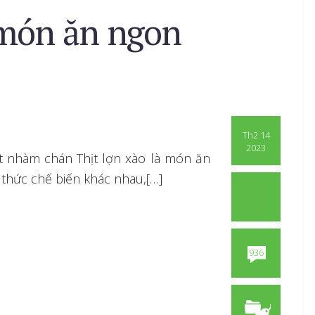
món ăn ngon
Th2 14
2023
t nhàm chán Thịt lợn xào là món ăn
g thức chế biến khác nhau,[…]
936