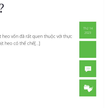
?
Th2 14
2023
ịt heo vốn đã rất quen thuộc với thực
ịt heo có thể chế[…]
19