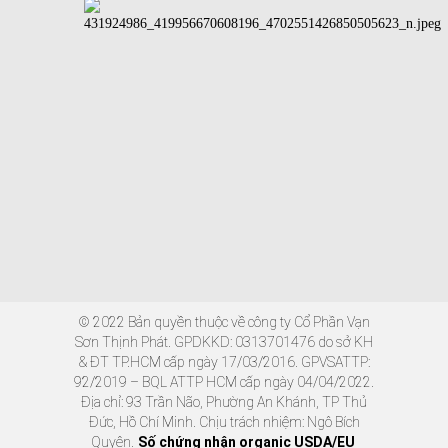
© 2022 Bản quyền thuộc về công ty Cổ Phần Vạn
Sơn Thịnh Phát. GPDKKD: 0313701476 do sở KH
& ĐT TP.HCM cấp ngày 17/03/2016. GPVSATTP:
92/2019 – BQL ATTP HCM cấp ngày 04/04/2022.
Địa chỉ: 93 Trần Não, Phường An Khánh, TP Thủ
Đức, Hồ Chí Minh. Chịu trách nhiệm: Ngô Bích
Quyên.
Số chứng nhận organic USDA/EU