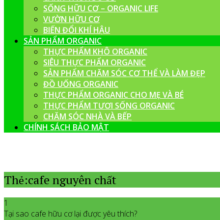
SỐNG HỮU CƠ – ORGANIC LIFE
VƯỜN HỮU CƠ
BIẾN ĐỔI KHÍ HẬU
SẢN PHẨM ORGANIC
THỰC PHẨM KHÔ ORGANIC
SIÊU THỰC PHẨM ORGANIC
SẢN PHẨM CHĂM SÓC CƠ THỂ VÀ LÀM ĐẸP
ĐỒ UỐNG ORGANIC
THỰC PHẨM ORGANIC CHO MẸ VÀ BÉ
THỰC PHẨM TƯƠI SỐNG ORGANIC
CHĂM SÓC NHÀ VÀ BẾP
CHÍNH SÁCH BẢO MẬT
Thẻ:cafe nguyên chất
1
Tại sao cafe hữu cơ lại được yêu thích?