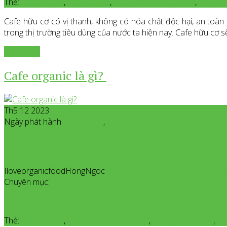
Thẻ:
cafe hữu cơ
,
cafe huu co
,
cafe hữu cơ chất lượng
,
cafe ng
Cafe hữu cơ có vị thanh, không có hóa chất độc hại, an toàn
trong thị trường tiêu dùng của nước ta hiện nay. Cafe hữu cơ s
Xem thêm
Cafe organic là gì?
Th5 12 2023
Ngày phát hành
Tháng 5
12
,
2023
IloveorganicfoodHongNgoc
All posts from Iloveorganicfoo
Chuyên mục:
Giới Thiệu Sản Phẩm Organic
Thẻ:
cafe hữu cơ
,
cafe hữu cơ chất lượng
,
cafe nguyên chất
,
ca