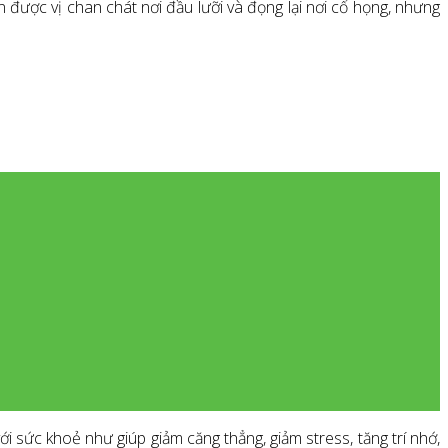
 được vị chan chát nơi đầu lưỡi và đọng lại nơi cổ họng, nhưng
 sức khoẻ như giúp giảm căng thẳng, giảm stress, tăng trí nhớ,