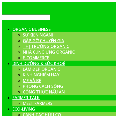
ORGANIC BUSINESS
SỰ KIỆN NGÀNH
GẶP GỠ CHUYÊN GIA
THỊ TRƯỜNG ORGANIC
NHÀ CUNG ỨNG ORGANIC
E-COMMERCE
DINH DƯỠNG & SỨC KHOẺ
LÀM ĐẸP ORGANIC
KINH NGHIỆM HAY
MẸ VÀ BÉ
PHONG CÁCH SỐNG
CÔNG THỨC NẤU ĂN
FARMER TALK
MEET FARMERS
ECO-LIVING
CANH TÁC HỮU CƠ