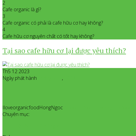
2
Cafe organic là gì?
3
Cafe organic có phải là cafe hữu cơ hay không?
4
Cafe hữu cơ nguyên chất có tốt hay không?
Tại sao cafe hữu cơ lại được yêu thích?
Th5 12 2023
Ngày phát hành
Tháng 5
12
,
2023
IloveorganicfoodHongNgoc
All posts from Iloveorganicfoo
Chuyên mục:
Giới Thiệu Sản Phẩm Organic