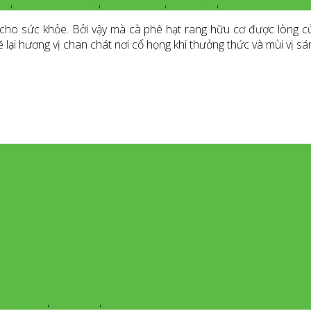
on
,
cafe nguyên chất
,
cafe organic
,
cafe sạch
,
Sản phẩm Organic
 cho sức khỏe. Bởi vậy mà cà phê hạt rang hữu cơ được lòng củ
ẽ lại hương vị chan chát nơi cổ họng khi thưởng thức và mùi vị 
dHongNgoc
fe organic
,
cafe sạch
,
Sản phẩm Organic