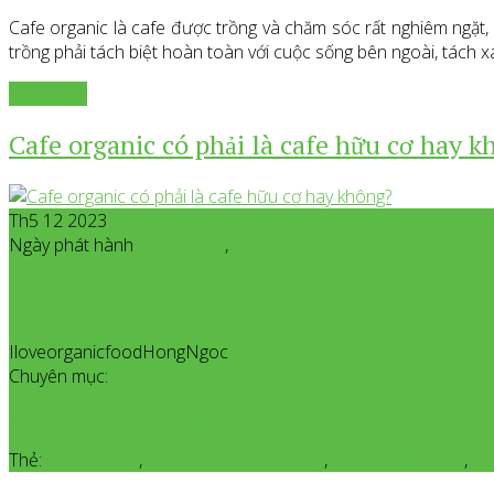
Cafe organic là cafe được trồng và chăm sóc rất nghiêm ngặt,
trồng phải tách biệt hoàn toàn với cuộc sống bên ngoài, tách 
Xem thêm
Cafe organic có phải là cafe hữu cơ hay 
Th5 12 2023
Ngày phát hành
Tháng 5
12
,
2023
IloveorganicfoodHongNgoc
All posts from Iloveorganicfoo
Chuyên mục:
Giới Thiệu Sản Phẩm Organic
Thẻ:
cafe hữu cơ
,
cafe hữu cơ chất lượng
,
cafe nguyên chất
,
ca