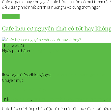
Cafe organic hay còn gọi là cafe hữu cơ luôn có mùi thơm rất 
điều đáng nhớ nhất chính là hương vị vô cùng thơm ngon
Xem thêm
Cafe hữu cơ nguyên chất có tốt hay khôn
Th5 12 2023
Ngày phát hành
Tháng 5
12
,
2023
IloveorganicfoodHongNgoc
All posts from Iloveorganicfoo
Chuyên mục:
Giới Thiệu Sản Phẩm Organic
Thẻ:
cafe hữu cơ
,
cafe hữu cơ chất lượng
,
cafe nguyên chất
,
ca
Cafe hữu cơ không chứa độc tố nên rất tốt cho sức khoẻ nếu đư