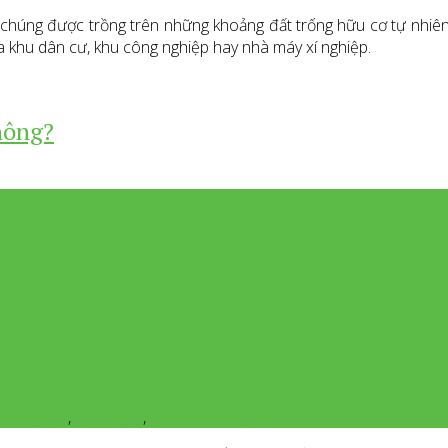
 chúng được trồng trên những khoảng đất trống hữu cơ tự nhiên,
xa khu dân cư, khu công nghiệp hay nhà máy xí nghiệp.
không?
dHongNgoc
fe organic
,
cafe sạch
,
Sản phẩm Organic