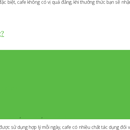
đặc biệt, cafe không có vị quá đắng, khi thưởng thức bạn sẽ nhận
g?
dHongNgoc
fe organic
,
cafe sạch
,
Sản phẩm Organic
ợc sử dụng hợp lý mỗi ngày, cafe có nhiều chất tác dụng đối với