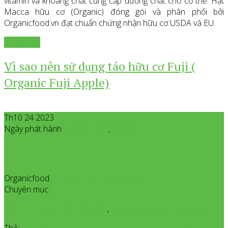
vitamin và khoáng chất cung cấp dưỡng chất cho cơ thể. Hạt
Macca hữu cơ (Organic) đóng gói và phân phối bởi
Organicfood.vn đạt chuẩn chứng nhận hữu cơ USDA và EU.
Xem thêm
Vì sao nên sử dụng táo hữu cơ Fuji (
Organic Fuji Apple)
Th10 24 2023
Ngày phát hành
Tháng 10
24
,
2023
Organicfood
All posts from Organicfood
Chuyên mục:
Giới Thiệu Sản Phẩm Organic
,
Sức Khoẻ và Dinh Dưỡng
Thẻ:
fuji organic apple
,
táo fuiji
,
táo fuji
,
táo fuji organic
,
táo