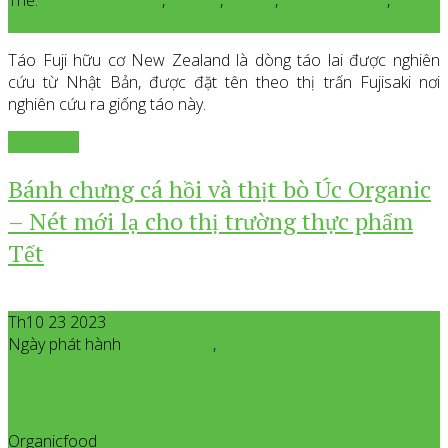
hữu cơ
Táo Fuji hữu cơ New Zealand là dòng táo lai được nghiên
cứu từ Nhật Bản, được đặt tên theo thị trấn Fujisaki nơi
nghiên cứu ra giống táo này.
Xem thêm
Bánh chưng cá hồi và thịt bò Úc Organic
– Nét mới lạ cho thị trường thực phẩm
Tết
Th10 23 2023
Ngày phát hành
Tháng 10
23
,
2023
Organicfood
All posts from Organicfood