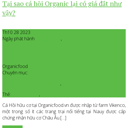
Tại sao cá hồi Organic lại có giá đắt như
vậy?
Th10 28 2023
Ngày phát hành
Tháng 10
28
,
2023
Organicfood
All posts from Organicfood
Chuyên mục:
Giới Thiệu Sản Phẩm Organic
,
Thực Phẩm Tươi Sống Organic
Thẻ:
cá hồi hữu cơ
,
cá hồi organic
Cá Hồi hữu cơ tại Organicfood.vn được nhập từ farm Vikenco,
một trong số ít các trang trại nổi tiếng tại Nauy được cấp
chứng nhận hữu cơ Châu Âu.[…]