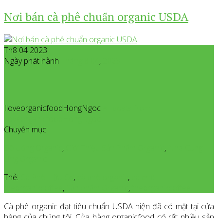
Nơi bán cà phê chuẩn organic USDA
Th8 04 2023
Ngày phát hành
Tháng 8
04
,
2023
IloveorganicfoodHongNgoc
All posts from
IloveorganicfoodHongNgoc
Chuyên mục:
Đồ Uống Organic
,
Giới Thiệu Sản Phẩm Organic
,
Nhà Cung
Ứng Organic
Thẻ:
Cà Phê Hữu Cơ
,
cà phê organic
,
cà phê
theorganikcoffee
,
Sản phẩm Organic
,
theorganikcoffee
Cà phê organic đạt tiêu chuẩn USDA hiện đã có mặt tại cửa
hàng của chúng tôi. Cửa hàng organicfood có rất nhiều sản