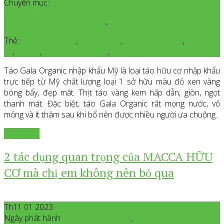
Chuyên mục:
Giới Thiệu Sản Phẩm Organic
,
Kinh Nghiệm Hay
Thẻ:
táo gala hữu cơ
,
táo gala Mỹ
,
táo gala Organic
,
táo hữu
cơ
,
táo mỹ
,
thực phẩm hữu cơ
,
trái cây hữu cơ
Táo Gala Organic nhập khẩu Mỹ là loại táo hữu cơ nhập khẩu
trực tiếp từ Mỹ chất lượng loại 1 sở hữu màu đỏ xen vàng
bóng bẩy, đẹp mắt. Thịt táo vàng kem hấp dẫn, giòn, ngọt
thanh mát. Đặc biệt, táo Gala Organic rất mọng nước, vỏ
mỏng và ít thâm sau khi bổ nên được nhiều người ưa chuộng.
Xem thêm
2 tác dụng quan trọng của MACCA HỮU
CƠ mà chị em không nên bỏ qua
Th11 01 2023
Ngày phát hành
Tháng mười một
01
,
2023