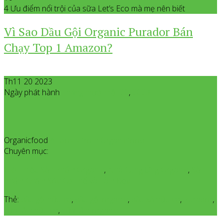
4 Ưu điểm nổi trội của sữa Let’s Eco mà mẹ nên biết
Vì Sao Dầu Gội Organic Purador Bán
Chạy Top 1 Amazon?
Th11 20 2023
Ngày phát hành
Tháng mười một
20
,
2023
Organicfood
All posts from Organicfood
Chuyên mục:
Giới Thiệu Sản Phẩm Organic
,
Nhà Cung Ứng Organic
,
Sản
Phẩm Chăm Sóc Cơ Thể và Làm Đẹp
Thẻ:
dầu gội hữu cơ
,
dầu gội organic
,
dầu xả hữu cơ
,
Purador
,
sữa tắm hữu cơ
,
sữa tắm organic