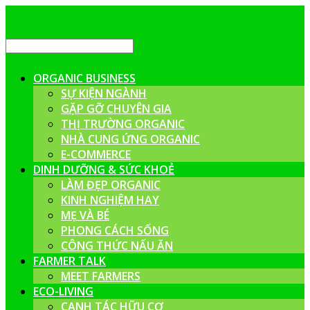
ORGANIC BUSINESS
SỰ KIỆN NGÀNH
GẶP GỠ CHUYÊN GIA
THỊ TRƯỜNG ORGANIC
NHÀ CUNG ỨNG ORGANIC
E-COMMERCE
DINH DƯỠNG & SỨC KHOẺ
LÀM ĐẸP ORGANIC
KINH NGHIỆM HAY
MẸ VÀ BÉ
PHONG CÁCH SỐNG
CÔNG THỨC NẤU ĂN
FARMER TALK
MEET FARMERS
ECO-LIVING
CANH TÁC HỮU CƠ