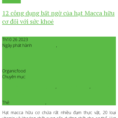
Xem thêm
12 công dụng bất ngờ của hạt Macca hữu
cơ đối với sức khoẻ
Th10 26 2023
Ngày phát hành
Tháng 10
26
,
2023
Organicfood
All posts from Organicfood
Chuyên mục:
Giới Thiệu Sản Phẩm Organic
,
Kinh Nghiệm Hay
,
Sức Khoẻ và
Dinh Dưỡng
Thẻ:
hạt macca organic
,
macca hữu cơ
Hạt macca hữu cơ chứa rất nhiều đạm thực vật, 20 loại