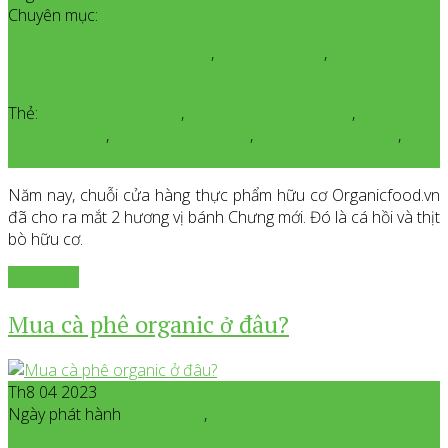
Chuyên mục:
Giới Thiệu Sản Phẩm Organic
,
Sự Kiện Ngành
,
Thị Trường
Organic
Thẻ:
bánh chưng bò obe
,
bánh chưng bò organic
,
bánh
chưng các hồi
,
bánh chưng hữu cơ
,
bánh chưng organic
,
tết
2024
Năm nay, chuỗi cửa hàng thực phẩm hữu cơ Organicfood.vn
đã cho ra mắt 2 hương vị bánh Chưng mới. Đó là cá hồi và thịt
bò hữu cơ.
Xem thêm
Mua cà phê organic ở đâu?
Th8 04 2023
Ngày phát hành
Tháng 8
04
,
2023