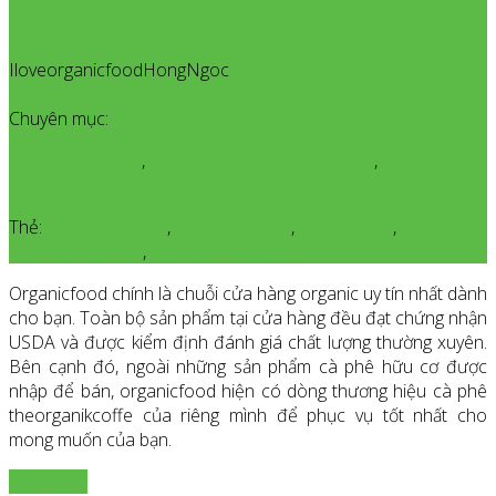
IloveorganicfoodHongNgoc
All posts from
IloveorganicfoodHongNgoc
Chuyên mục:
Đồ Uống Organic
,
Giới Thiệu Sản Phẩm Organic
,
Nhà Cung
Ứng Organic
Thẻ:
Cà Phê Hữu Cơ
,
cà phê organic
,
cà phê sạch
,
cà phê
theorganikcoffee
,
Sản phẩm Organic
Organicfood chính là chuỗi cửa hàng organic uy tín nhất dành
cho bạn. Toàn bộ sản phẩm tại cửa hàng đều đạt chứng nhận
USDA và được kiểm định đánh giá chất lượng thường xuyên.
Bên cạnh đó, ngoài những sản phẩm cà phê hữu cơ được
nhập để bán, organicfood hiện có dòng thương hiệu cà phê
theorganikcoffe của riêng mình để phục vụ tốt nhất cho
mong muốn của bạn.
Xem thêm