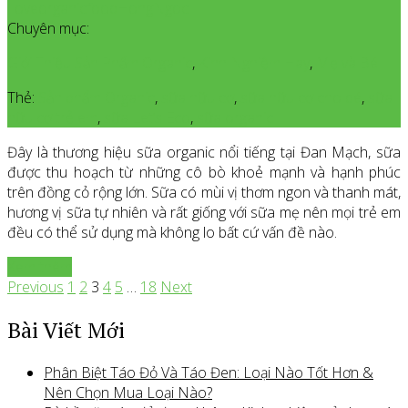
IloveorganicfoodHongNgoc
Chuyên mục:
Giới Thiệu Sản Phẩm Organic
,
Kinh Nghiệm Hay
,
Mẹ và Bé
Thẻ:
Sản phẩm Organic
,
sữa hữu cơ
,
sữa hữu cơ cho bé
,
sữa
hữu cơ trẻ em
,
sữa Let’s Eco
,
sữa organic
Đây là thương hiệu sữa organic nổi tiếng tại Đan Mạch, sữa
được thu hoạch từ những cô bò khoẻ mạnh và hạnh phúc
trên đồng cỏ rộng lớn. Sữa có mùi vị thơm ngon và thanh mát,
hương vị sữa tự nhiên và rất giống với sữa mẹ nên mọi trẻ em
đều có thể sử dụng mà không lo bất cứ vấn đề nào.
Xem thêm
Previous
1
2
3
4
5
…
18
Next
Bài Viết Mới
Phân Biệt Táo Đỏ Và Táo Đen: Loại Nào Tốt Hơn &
Nên Chọn Mua Loại Nào?