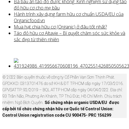
Bà bầu ăn táo đỏ được không: Kinh nghiệm sử dụng táo
đỏ hữu cơ cho mẹ bầu
Hành trình xây dựng farm hữu cơ chuẩn USDA/EU của
Organicfood.vn
Mua hạt chia hữu cơ (Organic) ở đâu tốt nhất?
Táo đỏ hữu cơ Altavie – Bí quyết chăm sóc sức khỏe và
sắc đẹp từ thiên nhiên
© 2022 Bản quyền thuộc về công ty Cổ Phần Vạn Sơn Thịnh Phát.
GPDKKD: 0313701476 do sở KH & ĐT TP.HCM cấp ngày 17/03/2016.
GPVSATTP: 92/2019 – BQL ATTP HCM cấp ngày 04/04/2022. Địa chỉ:
93 Trần Não, Phường An Khánh, TP Thủ Đức, Hồ Chí Minh. Chịu trách
nhiệm: Ngô Bích Quyên.
Số chứng nhận organic USDA/EU được
cấp bởi tổ chức chứng nhận hữu cơ Quốc tế Control Union:
Control Union registration code CU 900475- PRC 156299