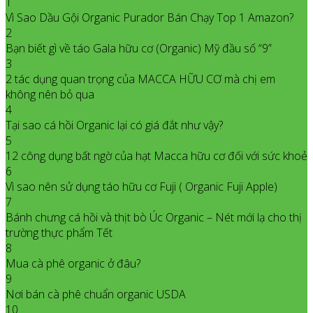
1
Vì Sao Dầu Gội Organic Purador Bán Chạy Top 1 Amazon?
2
Bạn biết gì về táo Gala hữu cơ (Organic) Mỹ đầu số “9”
3
2 tác dụng quan trọng của MACCA HỮU CƠ mà chị em
không nên bỏ qua
4
Tại sao cá hồi Organic lại có giá đắt như vậy?
5
12 công dụng bất ngờ của hạt Macca hữu cơ đối với sức khoẻ
6
Vì sao nên sử dụng táo hữu cơ Fuji ( Organic Fuji Apple)
7
Bánh chưng cá hồi và thịt bò Úc Organic – Nét mới lạ cho thị
trường thực phẩm Tết
8
Mua cà phê organic ở đâu?
9
Nơi bán cà phê chuẩn organic USDA
10