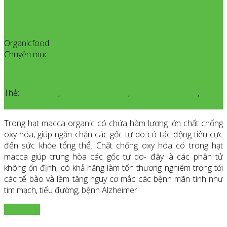
Organicfood
All posts from Organicfood
Chuyên mục:
Giới Thiệu Sản Phẩm Organic
Thẻ:
hạt macca
,
hat macca organic
,
hạt macca orgnaic
,
macca hữu cơ
Trong hạt macca organic có chứa hàm lượng lớn chất chống
oxy hóa, giúp ngăn chặn các gốc tự do có tác động tiêu cực
đến sức khỏe tổng thể. Chất chống oxy hóa có trong hạt
macca giúp trung hòa các gốc tự do- đây là các phân tử
không ổn định, có khả năng làm tổn thương nghiêm trọng tới
các tế bào và làm tăng nguy cơ mắc các bệnh mãn tính như
tim mạch, tiểu đường, bệnh Alzheimer.
Xem thêm