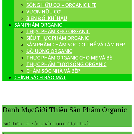
SỐNG HỮU CƠ – ORGANIC LIFE
VƯỜN HỮU CƠ
BIẾN ĐỔI KHÍ HẬU
SẢN PHẨM ORGANIC
THỰC PHẨM KHÔ ORGANIC
SIÊU THỰC PHẨM ORGANIC
SẢN PHẨM CHĂM SÓC CƠ THỂ VÀ LÀM ĐẸP
ĐỒ UỐNG ORGANIC
THỰC PHẨM ORGANIC CHO MẸ VÀ BÉ
THỰC PHẨM TƯƠI SỐNG ORGANIC
CHĂM SÓC NHÀ VÀ BẾP
CHÍNH SÁCH BẢO MẬT
Danh MụcGiới Thiệu Sản Phẩm Organic
Giới thiệu các sản phẩm hữu cơ đạt chuẩn